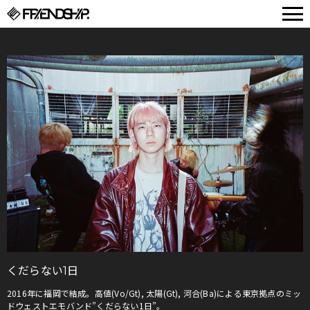
FRIENDSHIP.
くだらない1日
2016年に福岡で結成。高値(Vo/Gt), 太陽(Gt), 河合(Ba)による東京拠点のミッ
ドウェストエモバンド”くだらない1日”。