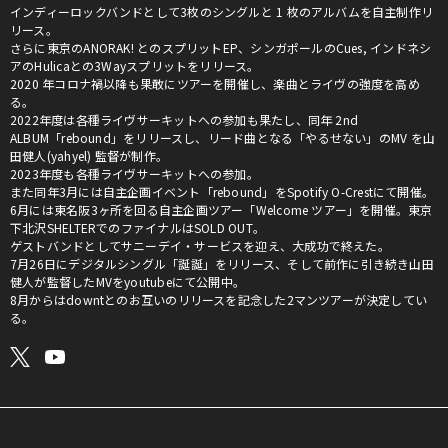
インディーロックバンドとして3枚のシングルと 1 枚のアルバムを自主制作リ
リース。
さらに東京のANORAK! とのスプリットEP、シンガポールのCues, インドネシ
アのHulicaとの3Wayスプリットをリリース。
2020 年コロナ禍以降も果敢にツアーを開催し、楽曲とライヴの強度を高め
る。
2022年度は各種ライヴサーキットへの参加も果たし、同年 2nd
ALBUM「rebound」をリリースし、リード曲となる「やるせない」のMV を山
田健人(yahyel) 監督が制作。
2023年度も各種ライヴサーキットへの参加。
また同年3月には自主企画イベント「rebound」をSpotify O-Crestにて開催。
6月には東名阪3ヶ所を回る自主企画ツアー「Welcome ツアー」を開催。東京
下北沢SHELTERでのファイナルはSOLD OUT。
ゲストバンドとしてサニーデイ・サービスを迎え、大成功で終えた。
7月26日にデジタルシングル「誕誕」をリリース、そして前作に引き続き山田
健人が監督したMVをyoutubeにて公開中。
8月からはdowntとのお互いのリリースを記念した2マンツアーが決定してい
る。