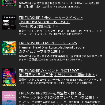
2026年9月に台湾で開催される音楽イベントRUSH BALL in 台湾」初
日、9月18日（金）に台北のTHE WALL LIVE HOUS…
FRIENDSHIP.主催ショーケースイベント
『SHIBUYA SOUND RIVERSE』
昨年に続き開催決定 ！
音楽ディストリビューションサービス「FRIENDSHIP.」がキュレートす
るショーケースイベント『SHIBUYA SOUND RIVERSE …
FRIENDSHIP.×EMERGE FEST. 2026
Hammer Head Shark, sucola, liquid people
のタイムテーブルを公開！
2026年2月に台湾・台北の清水鰲峰山運動公園で開催される音楽フェス
ティバル浮現祭2026 Emerge Fest.とFRIENDSHIP.の…
FRIENDSHIP.のイベント『HOTSPOT』
第2回目を2月14日(土)に渋谷FS.にて開催決定！
音楽ディストリビューションサービス・FRIENDSHIP.のライブイベント
『HOTSPOT』の第2弾が2月14日（土）に渋谷FS.にて開催が決…
FRIENDSHIP.2025年を再生数で振り返る
イヤーランキングTOP50 プレイリストを公開！
カルチャーの前線で活躍するキュレーター達が厳選した音楽を配信す