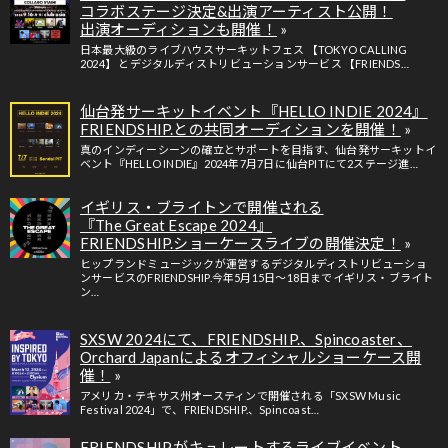
コラボステージ決定&出演アーティスト公開！
出演オーディションも開催！
日本最大級のライブハウスサーキットフェス 【TOKYO CALLING
2024】 とデジタルディストリビューションサービス 【FRIENDS…
仙台発サーキットイベント『HELLO INDIE 2024』
FRIENDSHIP.との共同オーディションを開催！
真のインディーシーンの確立とサポートを目指す、仙台発サーキットイ
ベント『HELLO INDIE』2024年7月7日に仙台PITにて2ステージ進…
イギリス・ブライトンで開催される
『The Great Escape 2024』
FRIENDSHIP.ショーケースライブの開催決定！
ヒップランドミュージックが運営するデジタルディストリビューショ
ンサービスのFRIENDSHIP.今年5月15日～18日までイギリス・ブライト
ン…
SXSW 2024にて、FRIENDSHIP.、Spincoaster、
Orchard Japanによるオフィシャルショーケース開
催！
アメリカ・テキサス州オースティンで開催される「SXSW Music
Festival 2024」で、FRIENDSHIP.、Spincoast…
FRIENDSHIP.がキュレートするライブイベント