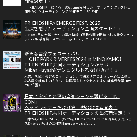
開催決定！
「FRIENDSHIP.」による「802 Jungle Attack」オープニングアクト出
演をかけたオーディションの開催決定！ FRIEND…
FRIENDSHIP.×EMERGE FEST. 2025
出演を懸けたオーディション企画スタート！
2025年2月に台湾・台中の清水鰲峰山運動公園で開催される音楽フェス
ティバル 浮現祭「2025 Emerge Fest.」とFRIENDSHI…
新たな音楽フェスティバル
【ONE PARK RIVERFES2024 in MINOKAMO】
FRIENDSHIP.共同オーディションからは
Mikan Hayashi(ゲシュタルト乙女)が選出！
木曽川を臨む抜群のロケーション、東海エリアのまさに中心に位置し
名古屋や岐阜市内からも１時間程度とアクセスもよい 岐阜県美濃加茂
市に位置す…
日本とタイと台湾の音楽シーンを繋げる「IN-
CON」
ヘッドライナーおよび第二弾の出演者発表！
FRIENDSHIP.共同オーディションの出演者決定！
日本からFRIENDSHIP.、タイからLIDO CONNECTと台湾から人気フェ
スEmerge Festの主催者Emerge Musicと共…