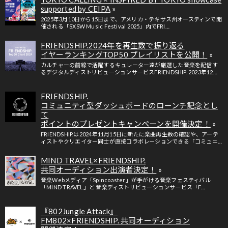
supported by CEIPA
2025年3月10日から15日まで、アメリカ・テキサス州オースティンで開
催される「SXSW Music Festival 2025」内でFRI…
FRIENDSHIP.2024年を再生数で振り返る
イヤーランキングTOP50 プレイリストを公開！
カルチャーの前線で活躍するキュレーター達が厳選した音楽を配信す
るデジタルディストリビューションサービスFRIENDSHIP. 2023年12…
FRIENDSHIP.
コミュニティ型ダッシュボードのローンチ記念とし
て
ポイントのプレゼントキャンペーンを開催決定！
FRIENDSHIP.は2024年11月15日に新たに楽曲再生数の確認や、アーテ
ィストやクリエイター同士が直接コラボレーションできる「コミュニ…
MIND TRAVEL×FRIENDSHIP.
共同オーディション出演者決定！
音楽Webメディア「Spincoaster」が手がける音楽フェスティバル
「MIND TRAVEL」と 音楽ディストリビューションサービス「F…
『802Jungle Attack』
FM802×FRIENDSHIP. 共同オーディション