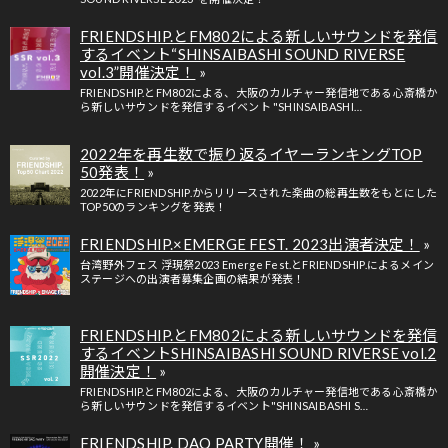
FRIENDSHIP.とFM802による新しいサウンドを発信
するイベント“SHINSAIBASHI SOUND RIVERSE
vol.3”開催決定！
FRIENDSHIP.とFM802による、大阪のカルチャー発信地である心斎橋か
ら新しいサウンドを発信するイベント "SHINSAIBASHI…
2022年を再生数で振り返るイヤーランキングTOP
50発表！
2022年にFRIENDSHIP.からリリースされた楽曲の総再生数をもとにした
TOP50のランキングを発表！
FRIENDSHIP.×EMERGE FEST. 2023出演者決定！
台湾野外フェス 浮現祭2023 Emerge Fest.とFRIENDSHIP.によるメイン
ステージへの出演者募集企画の結果が発表！
FRIENDSHIP.とFM802による新しいサウンドを発信
するイベントSHINSAIBASHI SOUND RIVERSE vol.2
開催決定！
FRIENDSHIP.とFM802による、大阪のカルチャー発信地である心斎橋か
ら新しいサウンドを発信するイベント"SHINSAIBASHI S…
FRIENDSHIP. DAO PARTY開催！