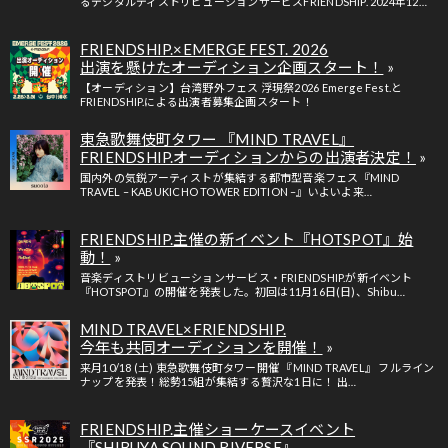
るデジタルディストリビューションサービスFRIENDSHIP. 2024年12…
FRIENDSHIP.×EMERGE FEST. 2026
出演を懸けたオーディション企画スタート！
【オーディション】台湾野外フェス 浮現祭2026 Emerge Fest.と
FRIENDSHIP.による出演者募集企画スタート！
東急歌舞伎町タワー 『MIND TRAVEL』
FRIENDSHIP.オーディションからの出演者決定！
国内外の気鋭アーティストが集結する都市型音楽フェス『MIND
TRAVEL – KABUKICHO TOWER EDITION –』いよいよ来…
FRIENDSHIP.主催の新イベント『HOTSPOT』始
動！
音楽ディストリビューションサービス・FRIENDSHIP.が新イベント
『HOTSPOT』の開催を発表した。初回は11月16日(日)、Shibu…
MIND TRAVEL×FRIENDSHIP.
今年も共同オーディションを開催！
来月10/18 (土) 東急歌舞伎町タワー開催 『MIND TRAVEL』 フルライン
ナップを発表！総勢15組が集結する贅沢な1日に！ 出…
FRIENDSHIP.主催ショーケースイベント
『SHIBUYA SOUND RIVERSE』