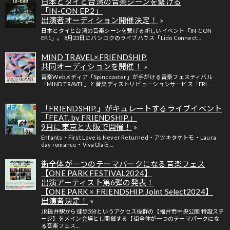
日本とタイと台湾の音楽シーンを繋げる
「IN-CON EP.2」
出演者オーディション開催決定！
日本とタイと台湾の音楽シーンを繋げる新しいイベント「IN-CON
EP.1」。 8月23日にバンコクのライブハウス「Lido Connect…
MIND TRAVEL×FRIENDSHIP.
共同オーディションを開催！
音楽Webメディア「Spincoaster」が手がける音楽フェスティバル
「MIND TRAVEL」と音楽ディストリビューションサービス「FRI…
「FRIENDSHIP.」がキュレートするライブイベント
「FEAT. by FRIENDSHIP.」
9月に東京と大阪で開催！
Enfants・First Love is Never Returned・アツキタケトモ・Laura
day romance・VivaOlaら…
街全体が一つのテーマパークになる音楽フェス
【ONE PARK FESTIVAL2024】
出演アーティスト第6弾の発表！
【ONE PARK × FRIENDSHIP. Joint Select2024】
出演者決定！
JR福井駅から徒歩5分というアクセス抜群の【福井市中央公園 特設ステ
ージ】をメイン会場とし開催する【街全体が一つのテーマパークにな
る音楽フェス…