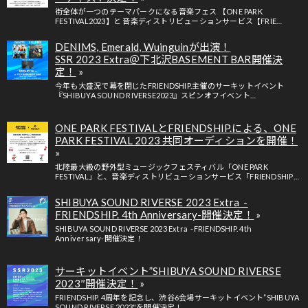
街全体が一つのテーマパークになる音楽フェス 【ONE PARK
FESTIVAL2023】と 音楽ディストリビューションサービス【FRIE…
DENIMS, Emerald, Wuinguinが出演！
SSR 2023 Extra＠下北沢BASEMENT BAR開催決
定！
今年も大盛況で幕を閉じたFRIENDSHIP.主催のサーキットイベント
『SHIBUYA SOUND RIVERSE2023』スピンオフイベント…
ONE PARK FESTIVALとFRIENDSHIP.による、ONE
PARK FESTIVAL 2023 共同オーディションを開催！
北陸最大級の野外型ミュージックフェスティバル「ONE PARK
FESTIVAL」と、音楽ディストリビューションサービス「FRIENDSHIP…
SHIBUYA SOUND RIVERSE 2023 Extra -
FRIENDSHIP. 4th Anniversary-開催決定！
SHIBUYA SOUND RIVERSE 2023 Extra -FRIENDSHIP. 4th
Anniversary-開催決定！
サーキットイベント”SHIBUYA SOUND RIVERSE
2023″開催決定！
FRIENDSHIP. 4周年を記念し、渋谷6会場サーキットイベント”SHIBUYA
SOUND RIVERSE 2023"を開催決定！