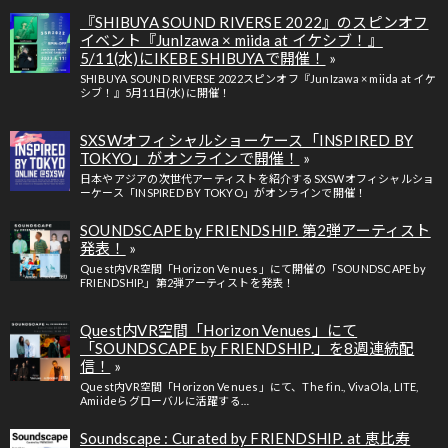
『SHIBUYA SOUND RIVERSE 2022』のスピンオフ
イベント『JunIzawa × miida at イケシブ！』
5/11(水)にIKEBE SHIBUYAで開催！
SHIBUYA SOUND RIVERSE 2022スピンオフ『JunIzawa × miida at イケ
シブ！』5月11日(水)に開催！
SXSWオフィシャルショーケース「INSPIRED BY
TOKYO」がオンラインで開催！
日本やアジアの次世代アーティストを紹介するSXSWオフィシャルショ
ーケース「INSPIRED BY TOKYO」がオンラインで開催！
SOUNDSCAPE by FRIENDSHIP. 第2弾アーティスト
発表！
Quest内VR空間「Horizon Venues」にて開催の「SOUNDSCAPE by
FRIENDSHIP.」第2弾アーティストを発表！
Quest内VR空間「Horizon Venues」にて
「SOUNDSCAPE by FRIENDSHIP.」を8週連続配
信！
Quest内VR空間「Horizon Venues」にて、The fin., VivaOla, LITE,
Amiideらグローバルに活躍する…
Soundscape : Curated by FRIENDSHIP. at 恵比寿