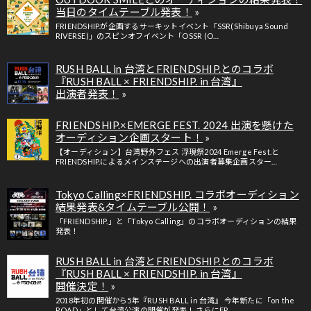
当日のタイムテーブル発表！
FRIENDSHIP.が企画するサーキットイベント「SSR(Shibuya Sound
RIVERSE)」のスピンオフイベント「OSSR (O…
RUSH BALL in 台湾とFRIENDSHIP.とのコラボ
『RUSH BALL × FRIENDSHIP. in 台湾』
出演者発表！
FRIENDSHIP.×EMERGE FEST. 2024 出演を懸けた
オーディション企画スタート！
【オーディション】台湾野外フェス 浮現祭2024 Emerge Fest.と
FRIENDSHIP.によるメインステージへの出演者募集企画スター…
Tokyo Calling×FRIENDSHIP. コラボオーディション
結果発表&タイムテーブル公開！
「FRIENDSHIP.」と「Tokyo Calling」のコラボオーディションの結果
発表！
RUSH BALL in 台湾とFRIENDSHIP.とのコラボ
『RUSH BALL × FRIENDSHIP. in 台湾』
開催決定！
2018年初の開催から5年『RUSH BALL in 台湾』 今年新たに「on the
ROAD」として台湾公演の開催が発表！ さらにFR…