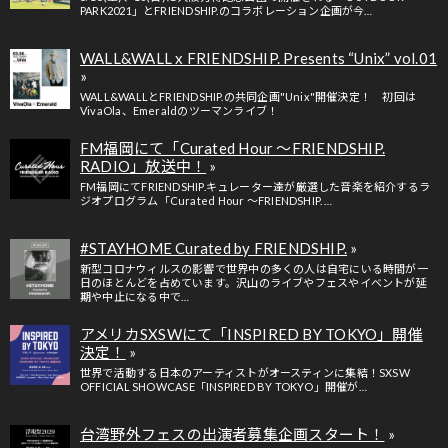
PARK2021」とFRIENDSHIP.のコラボレーション企画が今…
WALL&WALL x FRIENDSHIP. Presents “Unix” vol.01
WALL&WALLとFRIENDSHIP.の共同企画"Unix"開催決定！ 初回は
VivaOla、Emeraldのツーマンライブ！
FM福岡にて「Curated Hour ～FRIENDSHIP.
RADIO」放送中！
FM福岡にてFRIENDSHIP.キュレーター達が厳選した音楽を紹介するラ
ジオプログラム「Curated Hour ～FRIENDSHIP. …
#STAYHOME Curated by FRIENDSHIP.
新型コロナウィルスの影響で世界中の多くの人は自宅にいる時間が一
日のほとんどを占めています。沢山のライブやフェスやイベントが延
期や中止になる中で…
アメリカSXSWにて「INSPIRED BY TOKYO」開催
決定！
世界で活動する日本のアーティストがオースティンに集結！SXSW
OFFICIAL SHOWCASE「INSPIRED BY TOKYO」開催が…
台湾野外フェスの出演者募集企画スタート！