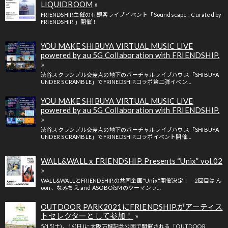
LIQUIDROOM
FRIENDSHIP.主催の有観客ライブイベント「Soundscape : Curated by
FRIENDSHIP. 」開催！
YOU MAKE SHIBUYA VIRTUAL MUSIC LIVE
powered by au 5G Collaboration with FRIENDSHIP.
渋谷スクランブル交差点の地下のバーチャルライブハウス「SHIBUYA
UNDER SCRAMBLE」でFRINEDSHIP.コラボ第二弾イベン…
YOU MAKE SHIBUYA VIRTUAL MUSIC LIVE
powered by au 5G Collaboration with FRIENDSHIP.
渋谷スクランブル交差点の地下のバーチャルライブハウス「SHIBUYA
UNDER SCRAMBLE」でFRINEDSHIP.コラボイベント開催…
WALL&WALL x FRIENDSHIP. Presents “Unix” vol.02
WALL&WALLとFRIENDSHIP.の共同企画"Unix"開催決定！ 2回目は ん
oon、なみちえ and ASOBOiSMのツーマンラ…
OUTDOOR PARK2021にFRIENDSHIP.がアーティス
トセレクターとして参加！
5/15(土)、16(日)に大阪万博記念公園で開催される「OUTDOOR