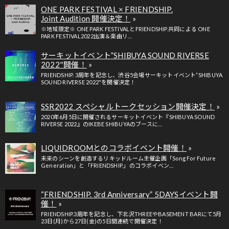
ONE PARK FESTIVAL × FRIENDSHIP.
Joint Audition 開催決定！
※地域限定※ ONE PARK FESTIVALとFRIENDSHIP.共同による ONE
PARK FESTIVAL2022出演＆楽曲リ…
サーキットイベント”SHIBUYA SOUND RIVERSE
2022″開催！
FRIENDSHIP. 3周年を記念し、渋谷5会場サーキットイベント”SHIBUYA
SOUND RIVERSE 2022"を開催決定！
SSR2022 スペシャルトークセッション開催決定！
2020年6月5日に開催されるサーキットイベント『SHIBUYA SOUND
RIVERSE 2022』のIKEBE SHIBUYAのブースに…
LIQUIDROOMとのコラボイベント開催！
未来のシーンを創造するリキッドルーム主催企画「Song For Future
Generation」と「FRIENDSHIP.」のコラボイベン…
“FRIENDSHIP. 3rd Anniversary” 5DAYSイベント開
催！
FRIENDSHIP.3周年を記念し、下北沢THREEやBASEMENT BARにて5月
23日(月)から27日(金)の5日間連続で開催決定！