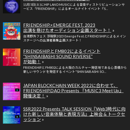
11月5日(土)にHIP LAND MUSICによる音楽ディストリビューションサ
ービス「FRIENDSHIP.」によるオールナイトイベント『S…
FRIENDSHIP.×EMERGE FEST. 2023
出演を懸けたオーディション企画スタート！
台湾野外フェス 浮現祭2023 Emerge Fest.とFRIENDSHIP.によるメイン
ステージへの出演者募集企画スタート！
FRIENDSHIP.とFM802によるイベント
“SHINSAIBASHI SOUND RIVERSE”
が始動！
FRIENDSHIP.とFM802による大阪のカルチャー発信地である心斎橋から
新しいサウンドを発信するイベント"SHINSAIBASHI SO…
JAPAN BLOCKCHAIN WEEK 2022に合わせて、
FRIENDSHIP.DAO Presents 『MUSIC3 Meet Up』
開催決定！
SSR2022 Presents TALK SESSION『Web3時代に向
けた新しい音楽体験と表現方法』上映会 & トークセ
ッション