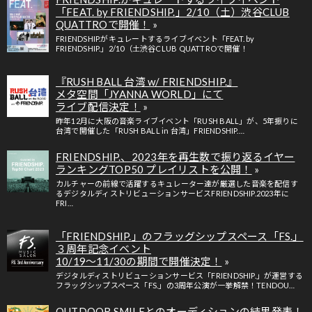
「FEAT. by FRIENDSHIP.」2/10（土）渋谷CLUB
QUATTROで開催！
FRIENDSHIP.がキュレートするライブイベント「FEAT. by
FRIENDSHIP.」2/10（土渋谷CLUB QUATTROで開催！
『RUSH BALL 台湾 w/ FRIENDSHIP.』
メタ空間「JYANNA WORLD」にて
ライブ配信決定！
昨年12月に大阪の音楽ライブイベント「RUSH BALL」が、5年振りに
台湾で開催した「RUSH BALL in 台湾」FRIENDSHIP.…
FRIENDSHIP.、2023年を再生数で振り返るイヤー
ランキングTOP50 プレイリストを公開！
カルチャーの前線で活躍するキュレーター達が厳選した音楽を配信す
るデジタルディストリビューションサービスFRIENDSHIP.2023年に
FRI…
「FRIENDSHIP.」のフラッグシップスペース「FS.」
３周年記念イベント
10/19〜11/30の期間で開催決定！
デジタルディストリビューションサービス「FRIENDSHIP.」が運営する
フラッグシップスペース「FS.」の3周年公演が一挙解禁！TENDOU…
OUTDOOR SMILEとのオーディションの結果発表！