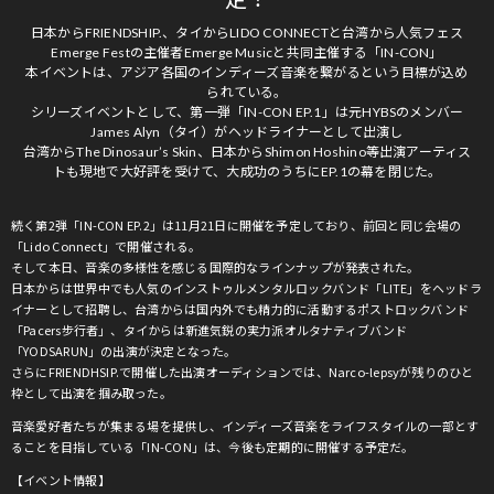
日本からFRIENDSHIP.、タイからLIDO CONNECTと台湾から人気フェス
Emerge Festの主催者Emerge Musicと共同主催する「IN-CON」
本イベントは、アジア各国のインディーズ音楽を繋がるという目標が込め
られている。
シリーズイベントとして、第一弾「IN-CON EP.1」は元HYBSのメンバー
James Alyn（タイ）がヘッドライナーとして出演し
台湾からThe Dinosaur’s Skin、日本からShimon Hoshino等出演アーティス
トも現地で大好評を受けて、大成功のうちにEP.1の幕を閉じた。
続く第2弾「IN-CON EP.2」は11月21日に開催を予定しており、前回と同じ会場の
「Lido Connect」で開催される。
そして本日、音楽の多様性を感じる国際的なラインナップが発表された。
日本からは世界中でも人気のインストゥルメンタルロックバンド「LITE」をヘッドラ
イナーとして招聘し、台湾からは国内外でも精力的に活動するポストロックバンド
「Pacers步行者」、タイからは新進気鋭の実力派オルタナティブバンド
「YODSARUN」の出演が決定となった。
さらにFRIENDHSIP.で開催した出演オーディションでは、Narco-lepsyが残りのひと
枠として出演を掴み取った。
音楽愛好者たちが集まる場を提供し、インディーズ音楽をライフスタイルの一部とす
ることを目指している「IN-CON」は、今後も定期的に開催する予定だ。
【イベント情報】