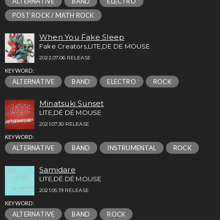
ALTERNATIVE
BAND
ELECTRO
POST ROCK / MATH ROCK
When You Fake Sleep
Fake Creators,LITE,DE DE MOUSE
2022.07.06 RELEASE
KEYWORD:
ALTERNATIVE
BAND
ELECTRO
ROCK
Minatsuki Sunset
LITE,DÉ DÉ MOUSE
2021.07.30 RELEASE
KEYWORD:
ALTERNATIVE
BAND
INSTRUMENTAL
ROCK
Samidare
LITE,DÉ DÉ MOUSE
2021.05.19 RELEASE
KEYWORD:
ALTERNATIVE
BAND
ROCK