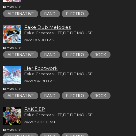
KEYWORD:
ALTERNATIVE
BAND
ELECTRO
Fake Dub Melodies
Fake Creators,LITE,DÉ DÉ MOUSE
2022.10.05 RELEASE
KEYWORD:
ALTERNATIVE
BAND
ELECTRO
ROCK
Her Footwork
Fake Creators,LITE,DE DE MOUSE
2022.09.07 RELEASE
KEYWORD:
ALTERNATIVE
BAND
ELECTRO
ROCK
FAKE EP
Fake Creators,LITE,DE DE MOUSE
2022.07.20 RELEASE
KEYWORD: