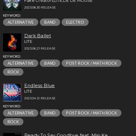
Fake Creators,LITE,DÉ DÉ MOUSE
2023.08.30 RELEASE
KEYWORD:
ALTERNATIVE
BAND
ELECTRO
Dark Ballet
LITE
2023.06.21 RELEASE
KEYWORD:
ALTERNATIVE
BAND
POST ROCK / MATH ROCK
ROCK
Endless Blue
LITE
2023.04.12 RELEASE
KEYWORD:
ALTERNATIVE
BAND
POST ROCK / MATH ROCK
ROCK
Ready To Say Goodbye feat. Misi Ke