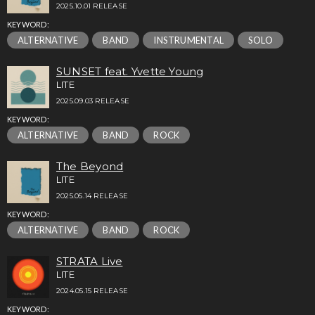
2025.10.01 RELEASE
KEYWORD:
ALTERNATIVE
BAND
INSTRUMENTAL
SOLO
SUNSET feat. Yvette Young
LITE
2025.09.03 RELEASE
KEYWORD:
ALTERNATIVE
BAND
ROCK
The Beyond
LITE
2025.05.14 RELEASE
KEYWORD:
ALTERNATIVE
BAND
ROCK
STRATA Live
LITE
2024.05.15 RELEASE
KEYWORD: