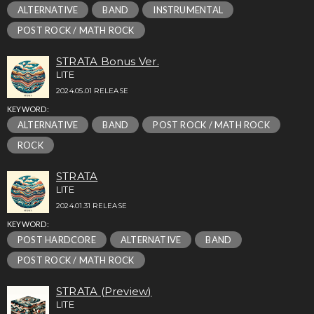
ALTERNATIVE
BAND
INSTRUMENTAL
POST ROCK / MATH ROCK
STRATA Bonus Ver.
LITE
2024.05.01 RELEASE
KEYWORD:
ALTERNATIVE
BAND
POST ROCK / MATH ROCK
ROCK
STRATA
LITE
2024.01.31 RELEASE
KEYWORD:
POST HARDCORE
ALTERNATIVE
BAND
POST ROCK / MATH ROCK
STRATA (Preview)
LITE