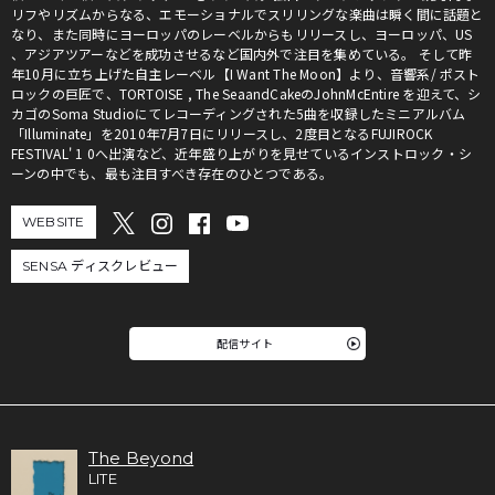
リフやリズムからなる、エモーショナルでスリリングな楽曲は瞬く間に話題と
なり、また同時にヨーロッパのレーベルからもリリースし、ヨーロッパ、US
、アジアツアーなどを成功させるなど国内外で注目を集めている。 そして昨
年10月に立ち上げた自主レーベル【I Want The Moon】より、音響系/ ポスト
ロックの巨匠で、TORTOISE , The SeaandCakeのJohnMcEntire を迎えて、シ
カゴのSoma Studioにてレコーディングされた5曲を収録したミニアルバム
「Illuminate」を2010年7月7日にリリースし、2度目となるFUJIROCK
FESTIVAL' 1 0へ出演など、近年盛り上がりを見せているインストロック・シ
ーンの中でも、最も注目すべき存在のひとつである。
WEBSITE
SENSA ディスクレビュー
配信サイト
The Beyond
LITE