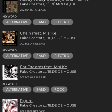
Fake Creators,DÉ DÉ MOUSE,LITE
2023.04.05 RELEASE
KEYWORD:
ALTERNATIVE
BAND
ELECTRO
Chain (feat. Misi Ke)
Fake Creators,LITE,DÉ DÉ MOUSE
2023.03.01 RELEASE
KEYWORD:
ALTERNATIVE
BAND
ELECTRO
Far Dreams feat. Misi Ke
Fake Creators,LITE,DE DE MOUSE
2023.02.01 RELEASE
KEYWORD:
ALTERNATIVE
BAND
ROCK
Figure
Fake Creators,LITE,DÉ DÉ MOUSE
2022.11.02 RELEASE