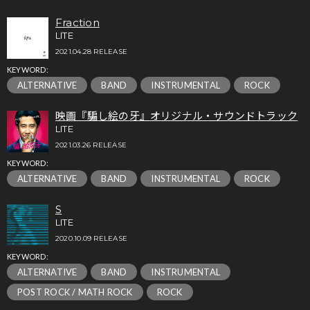
Fraction
LITE
2021.04.28 RELEASE
KEYWORD:
ALTERNATIVE
BAND
INSTRUMENTAL
ROCK
映画『騙し絵の牙』オリジナル・サウンドトラック
LITE
2021.03.26 RELEASE
KEYWORD:
ALTERNATIVE
BAND
INSTRUMENTAL
ROCK
S
LITE
2020.10.09 RELEASE
KEYWORD:
ALTERNATIVE
BAND
INSTRUMENTAL
POST ROCK / MATH ROCK
ROCK