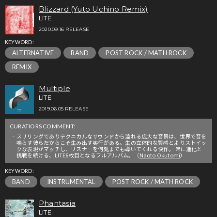
Blizzard (Yuto Uchino Remix)
LITE
2020.09.16 RELEASE
KEYWORD:
ALTERNATIVE
BAND
POST ROCK / MATH ROCK
REMIX
Multiple
LITE
2019.06.05 RELEASE
CURATIORS COMMENT:
スリリングでありテクニカルなサウンドから溢れる広大な音景は、世界で音を
鳴らす彼らだからこそ生み出す奥行がある。生の立体的な質感とよりストイッ
クな表現がマッチし、リスナーを何処までも導いてくれる快作。 常に進化と
挑戦を続ける、LITE6枚目となるフルアルバム。（
Naoto Okutomi
）
KEYWORD:
BAND
INSTRUMENTAL
POST ROCK / MATH ROCK
Phantasia
LITE