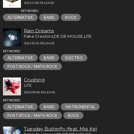
2023.11.08 RELEASE
KEYWORD:
ALTERNATIVE
BAND
ROCK
Rain Dreams
Fake Creotors,DE DE MOUSE,LITE
2023.10.04 RELEASE
KEYWORD:
ALTERNATIVE
BAND
ELECTRO
POST ROCK / MATH ROCK
Crushing
LITE
2023.09.06 RELEASE
KEYWORD:
ALTERNATIVE
BAND
INSTRUMENTAL
POST ROCK / MATH ROCK
ROCK
Tuesday Butterfly (feat. Misi Ke)