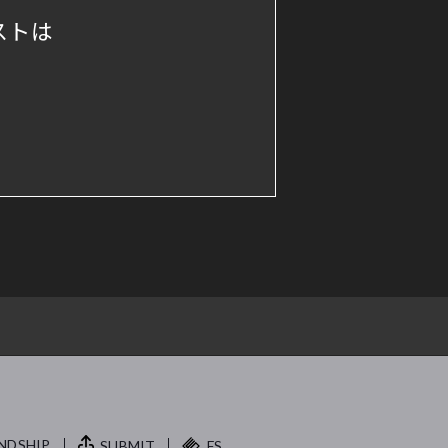
ストは
NDSHIP.
SUBMIT
FS.