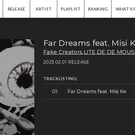
IP.
RELEASE
ARTIST
PLAYLIST
RANKING
WHAT'S 
Far Dreams feat. Misi 
Fake Creators
,
LITE
,
DE DE MOUS
2023.02.01 RELEASE
TRACKLISTING:
Far Dreams feat. Misi Ke