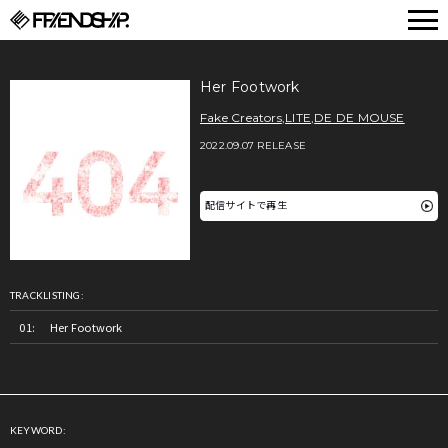
FRIENDSHIP.
Her Footwork
Fake Creators
,
LITE
,
DE DE MOUSE
2022.09.07 RELEASE
配信サイトで再生
TRACKLISTING:
Her Footwork
KEYWORD: