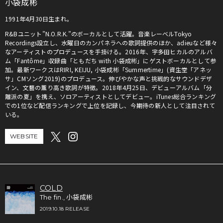
小袋成彬
1991年4月30日生まれ。
R&Bユニット”N.O.R.K.”のボーカルとして活躍。音楽レーベルTokyo
Recordings設立し、水曜日のカンパネラへの歌詞提供のほか、adieuなど様々
なアーティストのプロデュースを手掛ける。2016年、宇多田ヒカルのアルバ
ム「Fantôme」収録曲「ともだち with 小袋成彬」にゲストボーカルとして参
加。最新ワークスはRIRI, KEIJU, 小袋成彬「Summertime」(資生堂「アネッ
サ」CMソング2019)のプロデュース。伸びやかな声と挑戦的なサウンドデザ
イン、文藝の薫り高き歌詞が特徴。2018年4月25日、デビューアルバム「分
離派の夏」を携え、ソロアーティストとしてデビュー。iTunes総合ランキング
での1位など配信ランキングで上位を記録し、今期待の新人として注目されて
いる。
WEBSITE
COLD
The fin., 小袋成彬
2019.10.18 RELEASE