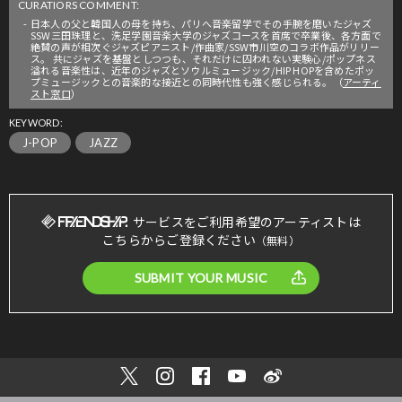
CURATIORS COMMENT:
日本人の父と韓国人の母を持ち、パリへ音楽留学でその手腕を磨いたジャズ
SSW三田珠理と、洗足学園音楽大学のジャズコースを首席で卒業後、各方面で
絶賛の声が相次ぐジャズピアニスト/作曲家/SSW市川空のコラボ作品がリリー
ス。 共にジャズを基盤としつつも、それだけに囚われない実験心/ポップネス
溢れる音楽性は、近年のジャズとソウルミュージック/HIP HOPを含めたポッ
プミュージックとの音楽的な接近との同時代性も強く感じられる。（
アーティ
スト窓口
）
KEYWORD:
J-POP
JAZZ
サービスをご利用希望のアーティストは
こちらからご登録ください
（無料）
SUBMIT YOUR MUSIC