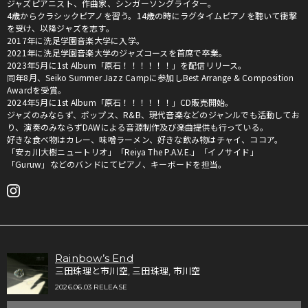
ジャズピアニスト、作曲家、シンガーソングライター。
4歳からクラシックピアノを習う。14歳の時にラグタイムピアノを聴いて衝撃
を受け、以降ジャズを志す。
2017年に洗足学園音楽大学に入学。
2021年に洗足学園音楽大学のジャズコースを首席で卒業。
2023年5月に1st Album「原石！！！！！！」を配信リリース。
同年8月、Seiko Summer Jazz Campに参加しBest Arrange & Composition
Awardを受賞。
2024年5月に1st Album「原石！！！！！！」CD販売開始。
ジャズのみならず、ポップス、R&B、現代音楽などのジャンルでも活動してお
り、演奏のみならずDAWによる音源制作及び楽曲提供も行っている。
好きな食べ物はカレー、味噌ラーメン、好きな飲み物はチャイ、ココア。
「安ヵ川大樹ニュートリオ」「Reiya The P.A.V.E.」「イノサイド」
「Guruw」などのバンドにてピアノ、キーボードを担当。
Rainbow’s End
三田珠理と市川空, 三田珠理, 市川空
2026.06.03 RELEASE