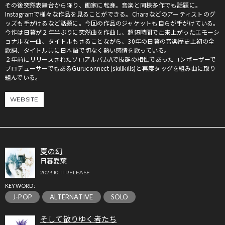
その後突然表舞台から降り、画家に転身。音楽と同様多作でも話題に。
Instagramで様々な作品を見ることができる。Charaなどのアーティストのグ
ッズも手がけるなど話題に。今回の作品のジャケットも自らが手がけている。
今作は日暮が２年半ぶりに突然曲を作曲し、超短時間で出来上がったエモーシ
ョナルな一曲、タイトルもさることながら、30年の日暮の音楽歴史上初の全
歌詞、タイトル共に日本語で切なく熱い感情を歌っている。
２年前にリリースされたソロアルバムAで抜群の相性であったコンポーザーで
プロデューサーでもあるGuruconnect (skillkills)と再度タッグを組み曲に取り
組んでいる。
WEBSITE
夏の幻
日暮愛葉
2023.10.11 RELEASE
KEYWORD:
J-POP
ALTERNATIVE
SOLO
そして散りゆく者たち