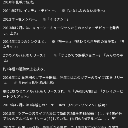
2010年 札幌で結成。
2011年7月にインディ・デビュー。 ※『かなしみのない場所へ』
2012年〜現メンバー。 ※『イミナシ！』
2013年12月には、キューン・ミュージックからのメジャーデビューを発表
し、上京。
2014年に3つのシングルと、 ※『唯一人』『終わりなき午後の冒険者』『サ
ムライフ』
2つのアルバムをリリース！ ※『はじめての爆弾ジョニー』『みんなの幸
せ』
約1年程の活動休止を挟み、
2016年に活動再開のツアーを開催、翌年にはこのツアーのライブCDをリリー
ス、 ※『Live to BAKUDANIUS』
更に2枚のミニアルバムもリリースされ、※『BAKUDANIUS』『クレイジービ
ートラリアット』
2017年12月には3年越しのZEPP TOKYOリベンジワンマンに成功！
2018年 ツアーの各ライブ会場にて新曲各2曲を無料配布(！)し、全6箇所分
で1枚のアルバムをリリース(？)している。(※幻の3rdアルバム、、、笑）
2019年 所属レーベル、事務所から独立して「やさせかRecords」を設立。