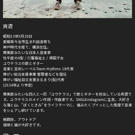
爽遊
昭和53年5月20日
愛媛県今治市生まれ田舎育ち
神戸時代を経て、横浜在住。
賛美歌みたいな日本人音楽家
牡牛座のA型 / 介護福祉士 / 帰国子女
ユウテラスの歌とギター
音楽と芸術レーベルTeam rhythmo 18代表
障がい総合支援事業 管理者などを歴任
障がい福祉自立支援まるまり(仮)代表
(2024年より予定)
賛美歌みたいな四人と一匹「ユウテラス」で歌とギターを担当している爽遊で
す。ユウテラスのメイン作詞・作曲家です。SNSはInstagramに生息。大好き
な海と山、"ぼくときみ"をライフテーマに、猫みたくプイっとした態度で音楽
をシェアし続けています。
格闘技、アウトドア
珈琲と猫が大好きです。