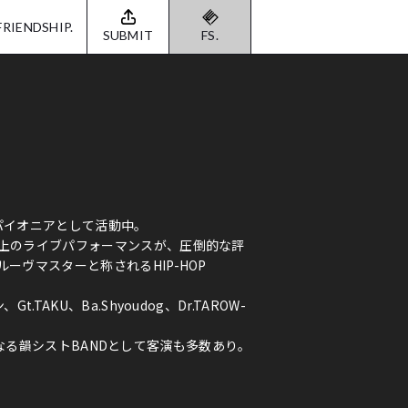
FRIENDSHIP.
SUBMIT
FS.
Dのパイオニアとして活動中。
上のライブパフォーマンスが、圧倒的な評
ーヴマスターと称されるHIP-HOP
AKU、Ba.Shyoudog、Dr.TAROW-
Eからなる韻シストBANDとして客演も多数あり。