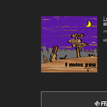
I
20
K