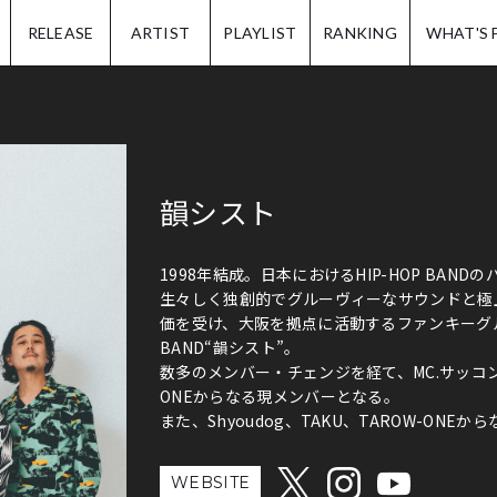
IP.
RELEASE
ARTIST
PLAYLIST
RANKING
WHAT'S 
韻シスト
1998年結成。日本におけるHIP-HOP BAN
生々しく独創的でグルーヴィーなサウンドと極
価を受け、大阪を拠点に活動するファンキーグル
BAND“韻シスト”。
数多のメンバー・チェンジを経て、MC.サッコン、Gt.T
ONEからなる現メンバーとなる。
また、Shyoudog、TAKU、TAROW-ON
WEBSITE