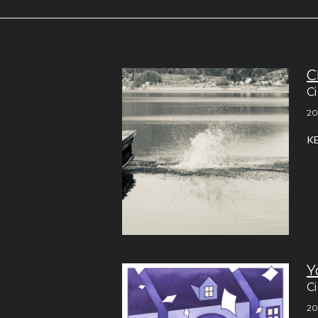
C
C
20
K
Y
C
20