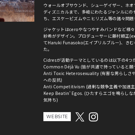
ウォールオブサウンド、シューゲイザー、ネオ
ディズニカルまで、多岐にわたるジャンルにの
ち、エスケーピズムやニヒリズム等の諸々問題を歌
ジャケットはceroやなつやすみバンドなど様
紗希がデザイン。プロデューサーに藤村頼正(e
てHaruki Funasoko(エイプリルブルー)、き
た。
Cidresが活動テーマとしているのは以下の4つ
Common Déjà Vu (皆が共通で持っていると
Anti Toxic Heterosexuality (
への反抗)
Anti Competitivism (過剰な競争主義や加
Keep Beatin' Egos. (ひたすらエゴ
気持ち)
WEBSITE