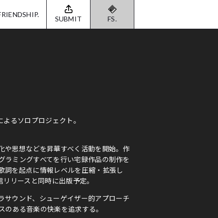
FRIENDSHIP.
SUBMIT
FS.
によるソロプロジェクト。
化や思想などを昇華すべく活動を開始。作
グラミングすべてを行い宅録作品の制作を
歌詞を起点に情報レベルを圧縮・拡張し
信リリースと同時に出版予定。
ラサウンド、シューゲイザー的アプローチ
スのある音楽の快楽を追求する。