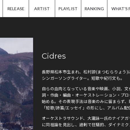
IP.
RELEASE
ARTIST
PLAYLIST
RANKING
WHAT'S 
Cidres
長野県松本市生まれ、松村諒(まつむらりょう)
シンガーソングライター。短歌や紀行文も。
自らの血肉となっている音楽や映画、小説、文
詞・作曲・編曲・オーケストレーション・プロ
始める。その表現手法は音楽のみに留まらず、
「短歌/詩篇/エッセイ」の形にし、アルバム配
オーケストラサウンド、大瀧詠一氏のナイアガ
に同祖論を見出し、過剰で狂騒的、ダイナミク