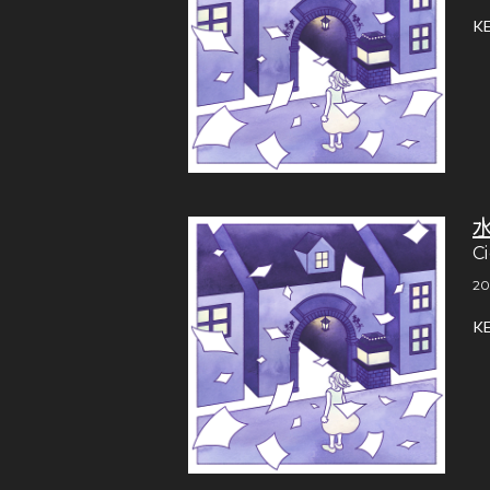
K
C
20
K