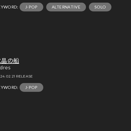
EYWORD:
J-POP
ALTERNATIVE
SOLO
水晶の船
idres
24.02.21 RELEASE
EYWORD:
J-POP