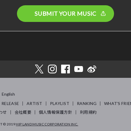
SUBMIT YOUR MUSIC
English
RELEASE
ARTIST
PLAYLIST
RANKING
WHAT’S FRIE
わせ
会社概要
個人情報保護方針
利用規約
T © 2019
HIP LAND MUSIC CORPORATION INC.