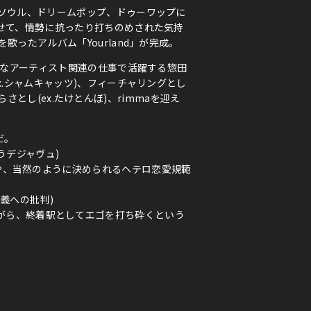
ソウル、ドリームポップ、ドゥーワップに
せて、情勢に抗ったり打ちのめされた気持
ったアルバム「Yourland」が完成。
々なアーティスト関連の仕事で活躍する惣田
x.シャムキャッツ)、フィーチャリングとし
むらさとし(ex.たけとんぼ)、rimmaを迎え
だ。
願うデジャヴュ)
有害な男らしさや、当然のように決められるヘテロ恋愛規範
速主義への批判)
を鳴らしながら、終着駅としてエゴを打ち砕くという