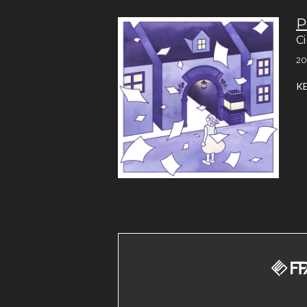
P
C
20
K