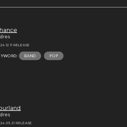
hance
idres
24.12.11 RELEASE
EYWORD:
BAND
POP
ourland
idres
24.03.21 RELEASE