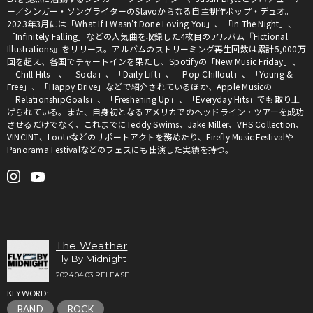
ー／シンガー・ソングライターのSlavoからなる自主制作ポップ・デュオ。
2023年3月には「What If I Wasn't Done Loving You」、「In The Night」、
「Infinitely Falling」などの人気曲を収録した4枚目のアルバム『Fictional
Illustrations』をリリース。アルバムのストリーミング再生回数は累計5,000万
回を超え、各国でチャートインを果たし、Spotifyの「New Music Friday」、
「Chill Hits」、「Soda」、「Daily Lift」、「Pop Chillout」、「Young &
Free」、「Happy Drive」などで紹介されているほか、Apple Musicの
「RelationshipGoals」、「Freshening Up」、「Everyday Hits」でも取り上
げられている。また、自身初となるアメリカでのヘッドライン・ツアーを成功
させるだけでなく、これまでにTeddy Swims、Jake Miller、VHS Collection、
VINCINT、Looteなどのサポートアクトを務めたり、Firefly Music Festivalや
Panorama Festivalなどのフェスにも出演した実績を持つ。
The Weather
Fly By Midnight
2024.04.03 RELEASE
KEYWORD:
BAND
ROCK