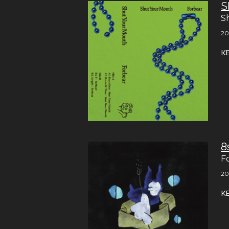
S
S
20
K
8
F
20
K