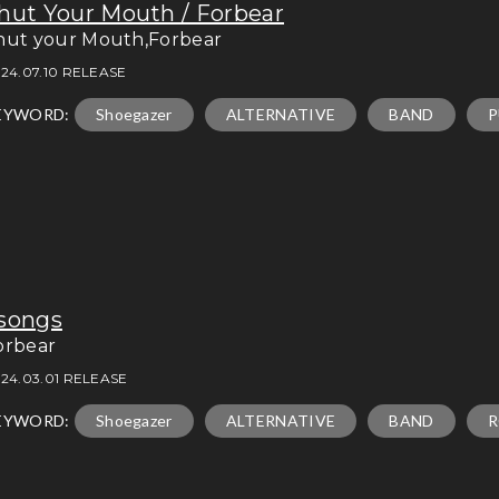
hut Your Mouth / Forbear
hut your Mouth,Forbear
24.07.10 RELEASE
EYWORD:
Shoegazer
ALTERNATIVE
BAND
P
songs
orbear
24.03.01 RELEASE
EYWORD:
Shoegazer
ALTERNATIVE
BAND