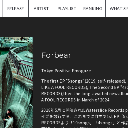
IP.
RELEASE
ARTIST
PLAYLIST
RANKING
WHAT'S 
Forbear
Tokyo Positive Emogaze.
The first EP ”5songs”(2019, self-released)
LIKE A FOOL RECORDS), The Second EP ”4s
RECORDS),then the long-awaited new album
A FOOL RECORDS in March of 2024.
2018年5月に開催されたWaterslide Records pr
イブを敢行する。これまでに自主で1st EP「5son
RECORDSより「10songs」「4songs