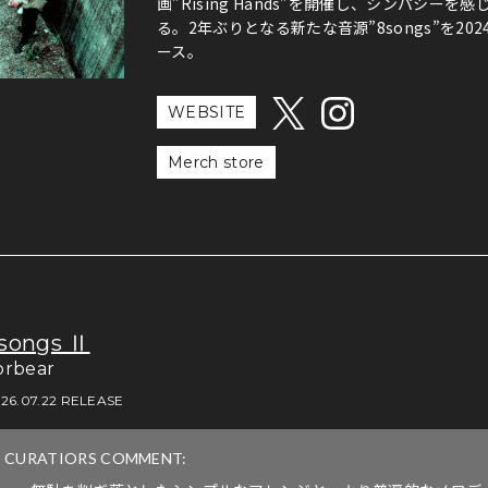
画”Rising Hands”を開催し、シンパシ
る。2年ぶりとなる新たな音源”8songs”を2024年
ース。
WEBSITE
Merch store
songs Ⅱ
orbear
26.07.22 RELEASE
CURATIORS COMMENT: