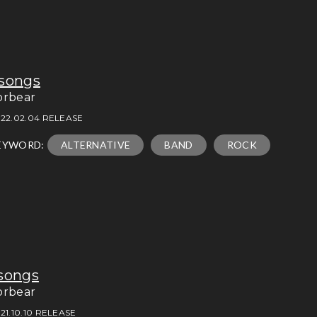
songs
orbear
22.02.04 RELEASE
EYWORD:
ALTERNATIVE
BAND
ROCK
songs
orbear
21.10.10 RELEASE