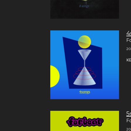
4
F
20
K
5
F
20