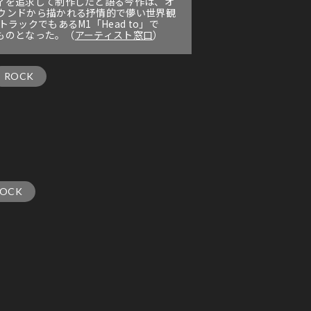
ィを追求して制作したと語る今作は、オ
ウンドから描かれる抒情的で儚い世界観
ックでもあるM1「Head to」で
るものとなった。（
アーティスト窓口
）
ROCK
ROCK