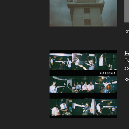
K
F
F
20
K