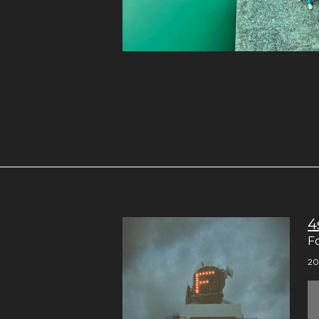
4
F
20