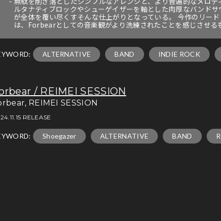
無駄を削ぎ落としたシンプルなアレンジと、より普遍的なメロデ
ルタナティブロックやシューゲイザーを軸とした肉厚なバンドサ
が全体を覆い尽くすそんな仕上がりとなっている。 今作のリードトラ
は、Forbearとしての音楽観がより洗練されたことを感じさせ
EYWORD:
ALTERNATIVE
BAND
INDIE ROCK
orbear / REIMEI SESSION
orbear, REIMEI SESSION
24.11.15 RELEASE
EYWORD:
Shoegazer
ALTERNATIVE
BAND