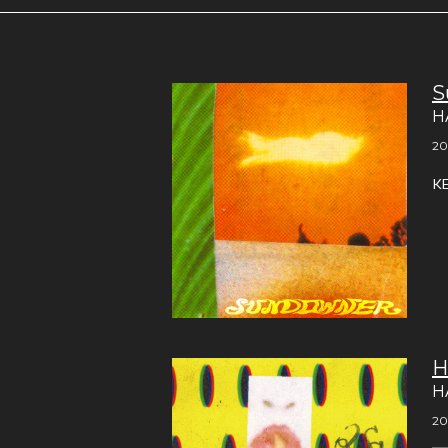
S
H
20
K
H
H
20