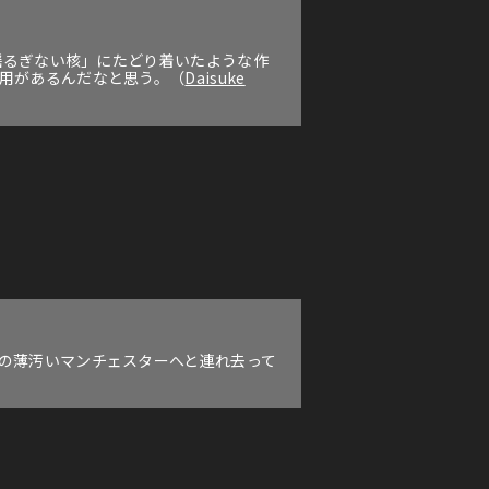
「揺るぎない核」にたどり着いたような作
は用があるんだなと思う。（
Daisuke
天の薄汚いマンチェスターへと連れ去って