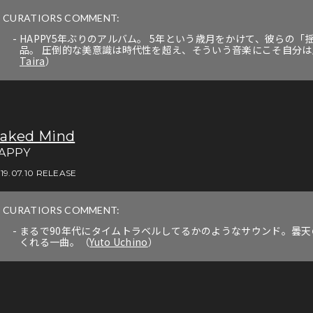
CURATIORS COMMENT:
HAPPY5年ぶりのアルバム。 5年という歳月をかけて、彼らの
品。 圧倒的な美意識は時代性を超え、そういう音楽にこそ自分
Taira
）
aked Mind
APPY
19.07.10 RELEASE
CURATIORS COMMENT:
まるで90年代にタイムトラベルしてるかのようなサウンド。曇
くれる一曲。（
Yuto Uchino
）