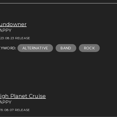
undowner
APPY
23.08.23 RELEASE
EYWORD:
ALTERNATIVE
BAND
ROCK
igh Planet Cruise
APPY
19.08.07 RELEASE