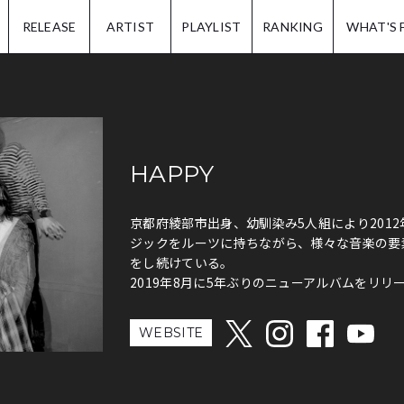
IP.
RELEASE
ARTIST
PLAYLIST
RANKING
WHAT'S 
HAPPY
京都府綾部市出身、幼馴染み5人組により2012
ジックをルーツに持ちながら、様々な音楽の要
をし続けている。
2019年8月に5年ぶりのニューアルバムをリリ
WEBSITE