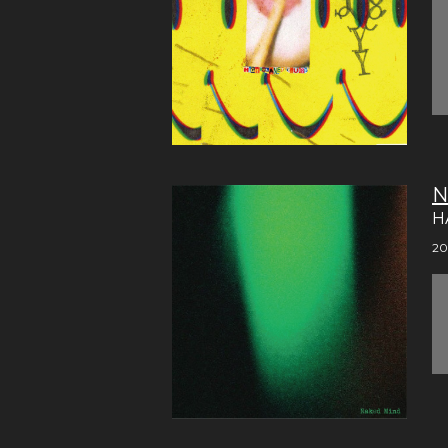
N
H
20