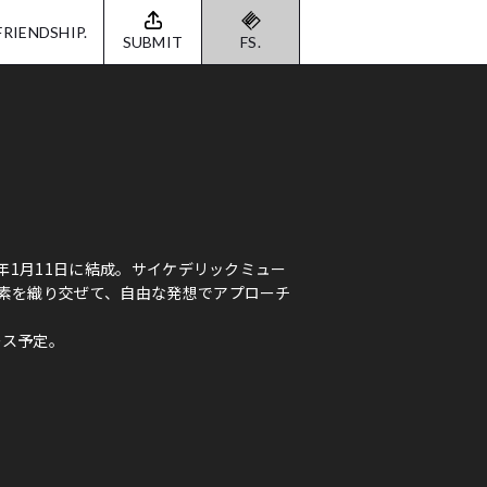
FRIENDSHIP.
SUBMIT
FS.
年1月11日に結成。サイケデリックミュー
素を織り交ぜて、自由な発想でアプローチ
ース予定。