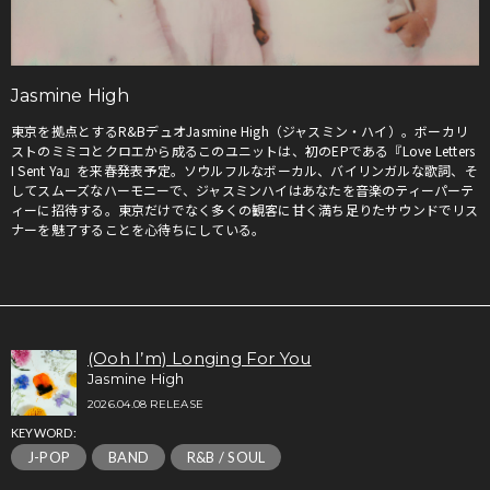
Jasmine High
東京を拠点とするR&BデュオJasmine High（ジャスミン・ハイ）。ボーカリ
ストのミミコとクロエから成るこのユニットは、初のEPである『Love Letters
I Sent Ya』を来春発表予定。ソウルフルなボーカル、バイリンガルな歌詞、そ
してスムーズなハーモニーで、ジャスミンハイはあなたを音楽のティーパーテ
ィーに招待する。東京だけでなく多くの観客に甘く満ち足りたサウンドでリス
ナーを魅了することを心待ちにしている。
(Ooh I’m) Longing For You
Jasmine High
2026.04.08 RELEASE
KEYWORD:
J-POP
BAND
R&B / SOUL