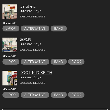
Untitled.
Jurassic Boys
2025.07.09 RELEASE
KEYWORD:
J-POP
ALTERNATIVE
BAND
遊水池
Jurassic Boys
2025.04.23 RELEASE
KEYWORD:
J-POP
ALTERNATIVE
BAND
ROCK
KOOL KID KEITH
Jurassic Boys
2025.03.26 RELEASE
KEYWORD:
J-POP
ALTERNATIVE
BAND
ROCK