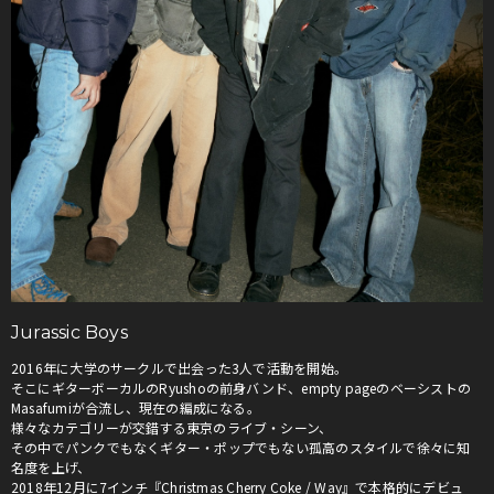
Jurassic Boys
2016年に大学のサークルで出会った3人で活動を開始。
そこにギターボーカルのRyushoの前身バンド、empty pageのベーシストの
Masafumiが合流し、現在の編成になる。
様々なカテゴリーが交錯する東京のライブ・シーン、
その中でパンクでもなくギター・ポップでもない孤高のスタイルで徐々に知
名度を上げ、
2018年12月に7インチ『Christmas Cherry Coke / Way』で本格的にデビュ