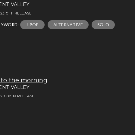
ENT VALLEY
23.01.11 RELEASE
EYWORD:
J-POP
ALTERNATIVE
SOLO
 to the morning
ENT VALLEY
20.08.19 RELEASE