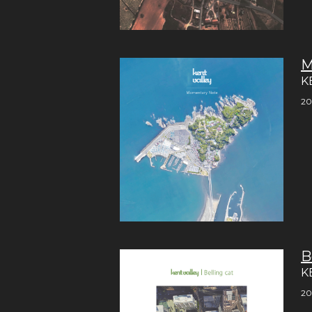
M
K
20
B
K
20