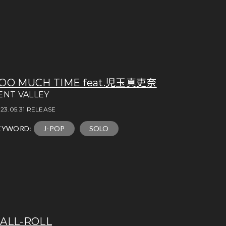
OO MUCH TIME feat.児玉真吏奈
ENT VALLEY
23.05.31 RELEASE
EYWORD:
J-POP
SOLO
ALL-ROLL