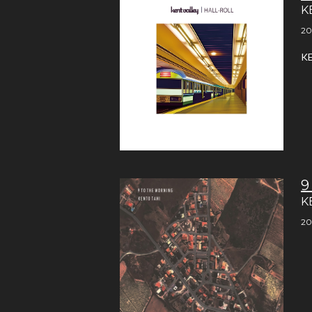
K
20
K
9
K
20