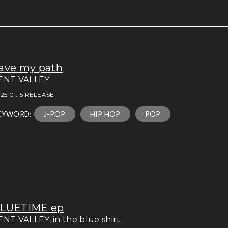
ave my path
ENT VALLEY
25.01.15 RELEASE
EYWORD:
J-POP
HIP HOP
POP
LUETIME ep
ENT VALLEY, in the blue shirt