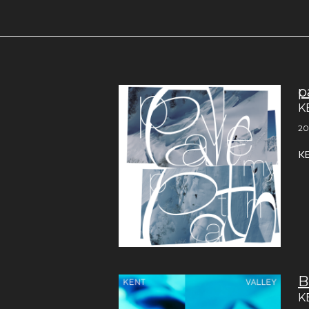
p
K
20
K
B
K