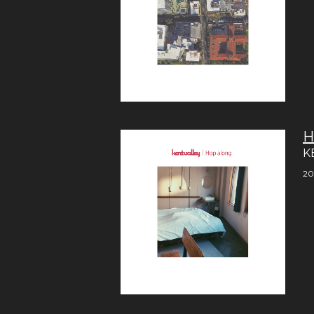
H
K
20