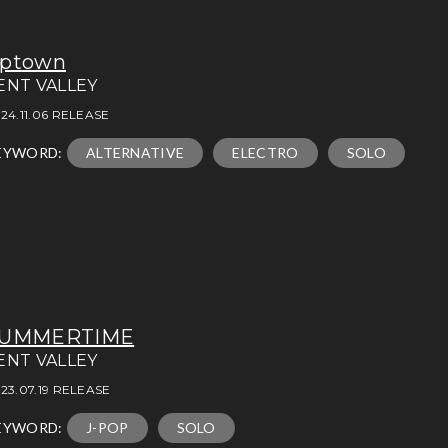
ptown
ENT VALLEY
24.11.06 RELEASE
EYWORD:
ALTERNATIVE
ELECTRO
SOLO
UMMERTIME
ENT VALLEY
23.07.19 RELEASE
EYWORD:
J-POP
SOLO