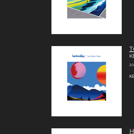
T
K
20
K
H