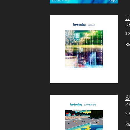
U
K
20
K
S
K
20
K