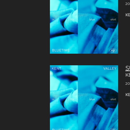
20
K
S
K
20
K