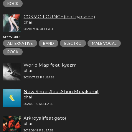
ROCK
COSMO LOUNGE(feat.ryoseee)
phai
2020.09.16 RELEASE
KEYWORD:
ALTERNATIVE
BAND
ELECTRO
MALE VOCAL
ROCK
World Map feat. kyazm
phai
2020.07.22 RELEASE
New Shoes(feat.Shun Murakami)
phai
2020.01.15 RELEASE
Arkroyal(feat.gato)
phai
2019.09.18 RELEASE