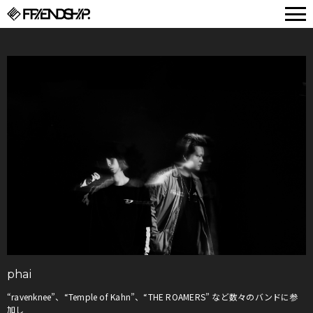
FRIENDSHIP.
phai
“ravenknee”、“Temple of Kahn”、“THE ROAMERS” など数々のバンドに参
加し