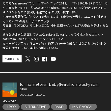
その内“ravenknee”では「サマーソニック2018」、“THE ROAMERS”では「り
んご音楽祭 2016」 「SXSW Japan Nite US tour 2016」などの数々のフェス
やイベントなどに出演し活躍するギタリスト松本一輝と
小野寺亮監督作品「トウメイの壁」における音楽の担当や、ユニット“生きる
そうめん”での高士十子とのコラボ
写真展「ZÔTÔKA」では村上虹郎、小林竜樹をゲストに迎え楽曲を提供するな
ど
様々な楽曲を生み出してきたKazutaka Sawa によって結成されたユニット
Kazutaka Sawaのエレクトロなアプローチと
松本一輝のブラックミュージック的アプローチを融合させながら ジャンルの
境界を横断していく楽曲を制作している。
WEBSITE
for hometown baby(feat.illiomote,kyazm)
phai
2020.12.09 RELEASE
KEYWORD:
J-POP
ALTERNATIVE
BAND
MALE VOCAL