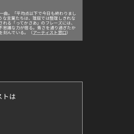
た一曲。「平均点以下で今日も終わりまし
うな言葉たちは、理屈では整理しきれな
される「ってかさあ」のフレーズには、
不思議な力が宿る。青さを通り過ぎたか
歩を刻んでいる。（
アーティスト窓口
）
ストは