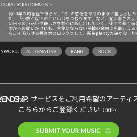
CURATIORS COMMENT:
約10年の時を経た彼らが、“今”の感情をありのままに差し出し
た」「小数点以下のことは目をつむります」など、覚え書きのよ
い日々の戸惑いや優しさを静かに映し出していく。後半で繰り返
誰かへの問いかけにも、言葉にならない感情の余白にも聴こえる
らこそ鳴らせる等身大のロックとして、新生plentyの確かな一
EYWORD:
ALTERNATIVE
BAND
ROCK
サービスをご利用希望のアーティ
こちらからご登録ください
（無料）
SUBMIT YOUR MUSIC