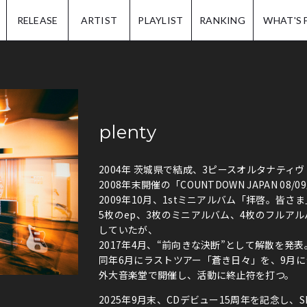
IP.
RELEASE
ARTIST
PLAYLIST
RANKING
WHAT'S 
plenty
2004年 茨城県で結成、3ピースオルタナティ
2008年末開催の「COUNTDOWN JAPAN 08/
2009年10月、1stミニアルバム「拝啓。皆さ
5枚のep、3枚のミニアルバム、4枚のフルア
していたが、
2017年4月、“前向きな決断”として解散を発表
同年6月にラストツアー「蒼き日々」を、9月
外大音楽堂で開催し、活動に終止符を打つ。
2025年9月末、CDデビュー15周年を記念し、