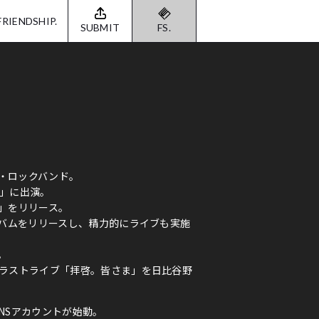
FRIENDSHIP.
SUBMIT
FS.
ヴ・ロックバンド。
09」に出演。
ま」をリリース。
ルバムをリリースし、精力的にライブも実施
。
にラストライブ「拝啓。皆さま」を日比谷野
SNSアカウントが始動。