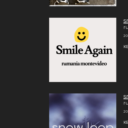
s
r
20
K
s
r
20
K