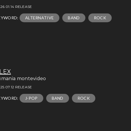
26.01.14 RELEASE
EYWORD:
ALTERNATIVE
BAND
ROCK
LEX
umania montevideo
25.07.12 RELEASE
EYWORD:
J-POP
BAND
ROCK