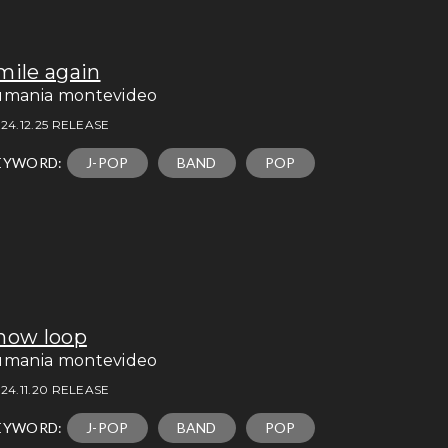
mile again
umania montevideo
24.12.25 RELEASE
EYWORD:
J-POP
BAND
POP
now loop
umania montevideo
24.11.20 RELEASE
EYWORD:
J-POP
BAND
POP