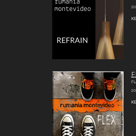
20
K
F
r
20
K