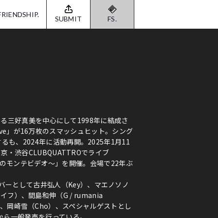
FRIENDSHIP.
SUBMIT
FS.
姉である三好真美を中心にして1998年に結成さ
ur love」が16万枚のスマッシュヒット。シング
も、2024年に活動再開。2025年1月11
東京・渋谷CLUBQUATTROでライブ
025～戦慄のモンテビデオ～」を開催。会場で22年ぶ
バーとして古井弘人（Key）、マエノソノ
少年ナイフ）、間島和伸（G / rumania
taP（G）、岡崎雪（Cho）、スペシャルゲストとし
から一般発売を行っている。