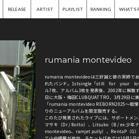
IP.
RELEASE
ARTIST
PLAYLIST
RANKING
WHAT'S 
rumania montevideo
rumania montevideoは三好誠と彼の実
れたバンド。1stsingle「still for yo
ル7枚、アルバム3枚を発表後、2002年に解散する
日に大阪・梅田CLUBQUATTRO、3月29日に
「rumania montevideo REBORN2
りのニューアルバムを限定販売する。
このたび発表されたライブには、サポートメン
マサキ（Dr / 8otto）、Litsuko（B / ex.
montevideo、ramjet pully）、Ren
て山中綾華が参加。チケットぴあでは10月1日