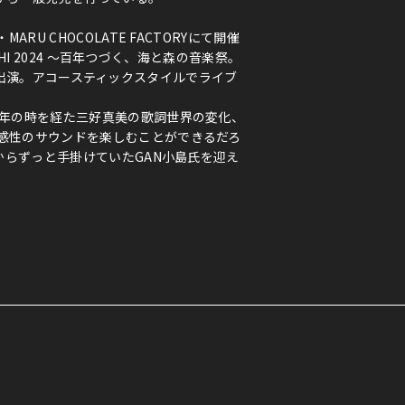
RU CHOCOLATE FACTORYにて開催
CHI 2024 ～百年つづく、海と森の音楽祭。
目公演に出演。アコースティックスタイルでライブ
2年の時を経た三好真美の歌詞世界の変化、
感性のサウンドを楽しむことができるだろ
Lからずっと手掛けていたGAN小島氏を迎え