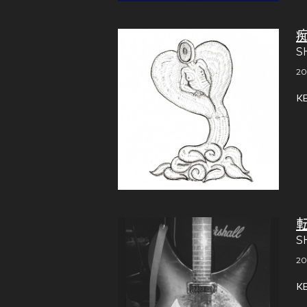
S
20
K
S
20
K