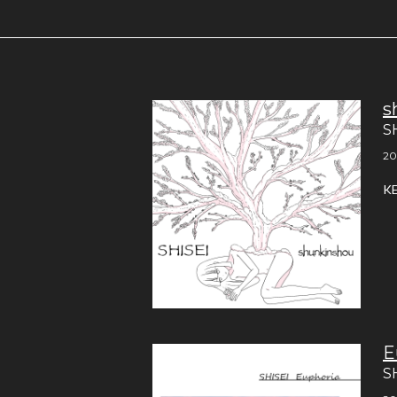
s
S
20
K
E
S