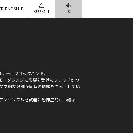
FRIENDSHIP.
SUBMIT
FS.
オルタナティブロックバンド。
・エモ・グランジに影響を受けたソリッドかつ
文学的な歌詞が固有の情緒を生み出してい
アンサンブルを武器に恐怖症的かつ破壊