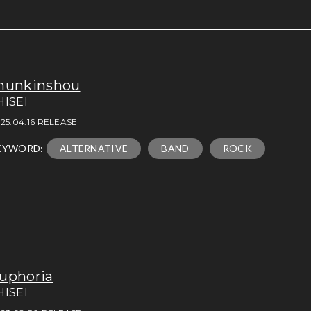
hunkinshou
HISEI
25.04.16 RELEASE
EYWORD:
ALTERNATIVE
BAND
ROCK
uphoria
HISEI