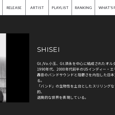
IP.
RELEASE
ARTIST
PLAYLIST
RANKING
WHAT'S 
SHISEI
Gt./Vo.小玉、Gt.須永を中心に結成された
1990年代、2000年代前半のUSインディー
轟音のバンドサウンドと陰鬱さを内包した日本
る。
「バンド」の生物性を土台としたスリリングな
的、
退廃的な世界を表現している。