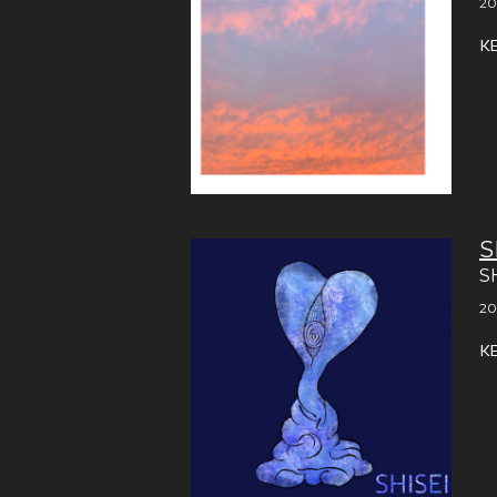
20
K
S
S
20
K