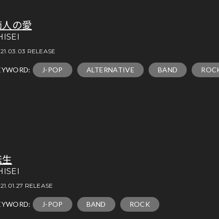
痴人の愛
HISEI
21.03.03 RELEASE
EYWORD:
J-POP
ALTERNATIVE
BAND
ROC
転生
HISEI
21.01.27 RELEASE
EYWORD:
J-POP
BAND
ROCK