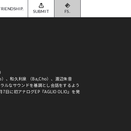
FRIENDSHIP.
SUBMIT
FS.
ズ）
）、和久利泉 （Ba,Cho）、渡辺朱音
チュラルなサウンドを基調とし会話をするよう
日に初アナログEP『AGLIO OLIO』を発