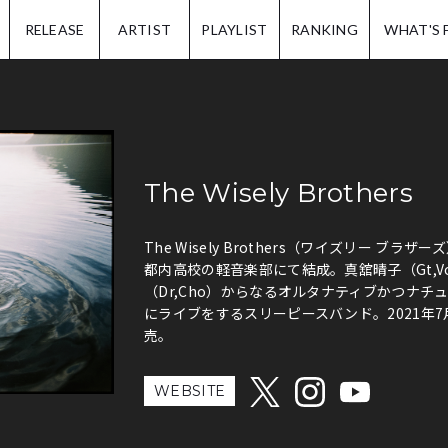
IP.
RELEASE
ARTIST
PLAYLIST
RANKING
WHAT'S 
The Wisely Brothers
The Wisely Brothers（ワイズリー ブラザー
都内高校の軽音楽部にて結成。真舘晴子（Gt,Vo
（Dr,Cho）からなるオルタナティブかつナ
にライブをするスリーピースバンド。2021年7月7
売。
WEBSITE