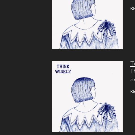
K
T
T
20
K