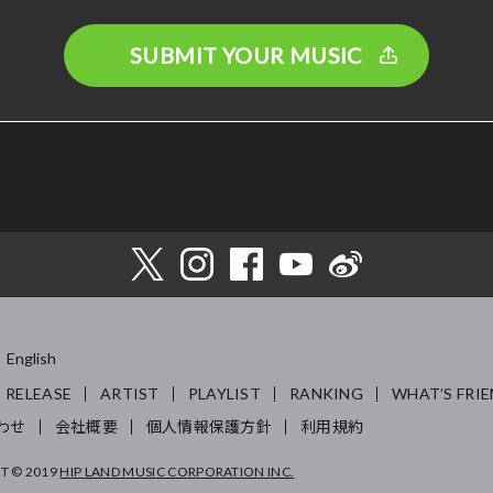
SUBMIT YOUR MUSIC
English
RELEASE
ARTIST
PLAYLIST
RANKING
WHAT’S FRIE
わせ
会社概要
個人情報保護方針
利用規約
T © 2019
HIP LAND MUSIC CORPORATION INC.