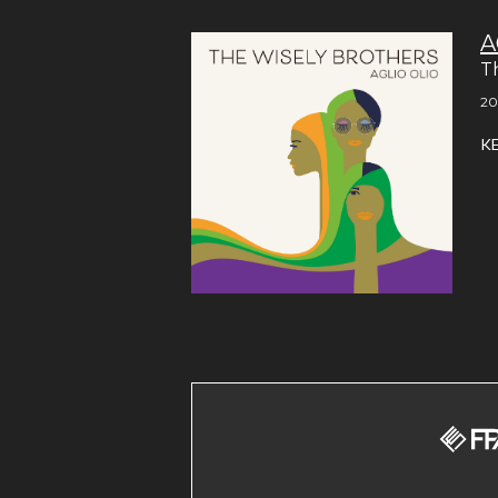
A
T
20
K