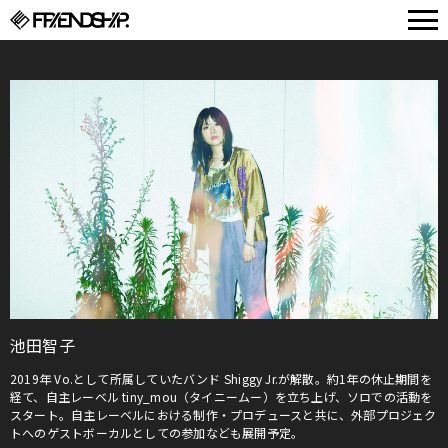
FRIENDSHIP.
池田智子
2019年 Vo.として所属していたバンド Shiggy Jr.が解散。約1年の休止期間を
経て、自主レーベル tiny_mou（タイニームー）を立ち上げ、ソロでの活動を
スタート。自主レーベルにおける制作・プロデュースと共に、外部プロジェク
トへのゲストボーカルとしての参加なども展開予定。