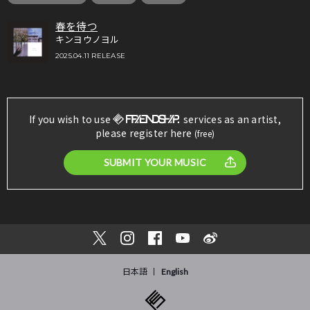
春を待つ
キンヨウノヨル
2025.04.11 RELEASE
If you wish to use
services as an artist,
please register here
(free)
SUBMIT YOUR MUSIC
日本語
English