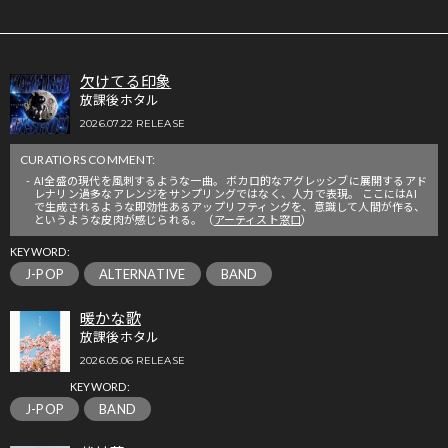
欠けてる印象
放課後ホタル
2026.07.22 RELEASE
CURATIORS COMMENT:
AI全盛の現代を風刺するような一曲。 ボカロ的なアグレッシブに展開するアド
レナリン過多なアレンジをサンプリングではなく、人力で表現。 ここにはAI
で生成されるような即効性あるアップリフティングを、意識して人間が作る、
というような皮肉が感じられる。（
アーティスト窓口
）
KEYWORD:
J-POP
ALTERNATIVE
BAND
暖かな歌
放課後ホタル
2026.05.06 RELEASE
KEYWORD:
J-POP
BAND