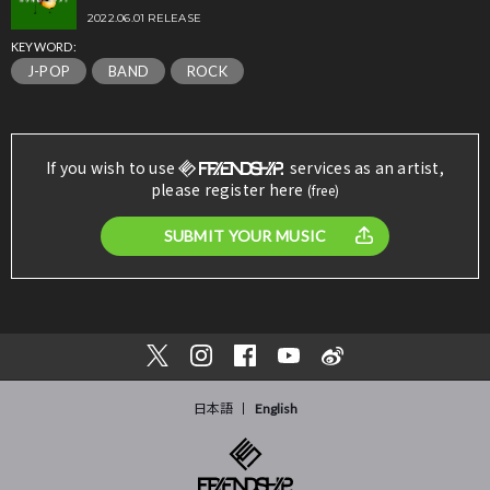
2022.06.01 RELEASE
KEYWORD:
J-POP
BAND
ROCK
If you wish to use
services as an artist,
please register here
(free)
SUBMIT YOUR MUSIC
日本語
English