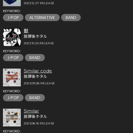
2023.12.27 RELEASE
KEYWORD:
J-POP
ALTERNATIVE
BAND
獣
放課後ホタル
2023.10.25 RELEASE
KEYWORD:
J-POP
BAND
Similar code
放課後ホタル
2023.09.06 RELEASE
KEYWORD:
J-POP
BAND
Similar
放課後ホタル
2023.08.16 RELEASE
KEYWORD: