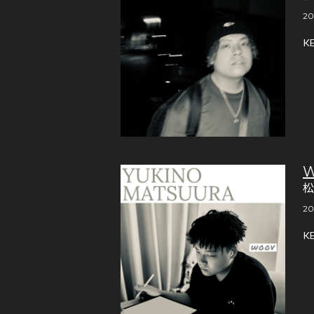
20
K
W
20
K