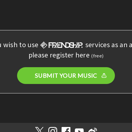
u wish to use
services as an a
please register here
(free)
SUBMIT YOUR MUSIC