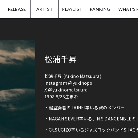
IP.
RELEASE
ARTIST
PLAYLIST
RANKING
WHAT'S 
松浦千昇
松浦千昇 (Yukino Matsuura)
Instagram @yukinops
X @yukinomatsuura
1998 8/23生まれ
・鍵盤奏者のTAIHEI率いる賽のメンバー
・NAGAN SEVER率いる、N.S.DANCEMBLE
・Gt.SUGIZO率いるジャズロックバンドSHA