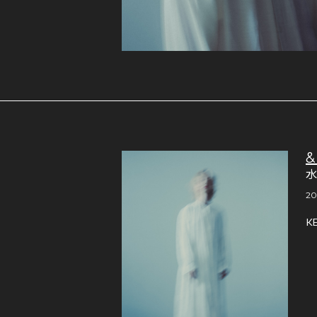
&
20
K