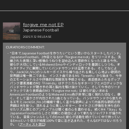
forgive me not EP
Japanese Football
2025.11.12 RELEASE
CURATIORS COMMENT:
“日本でJapanese Footballを作りたい”という思いからスタートしたバンド。
Japanese Football、2作目となるEP「forgive me not」をリリースする。 洗
練された表現と深い感情のうねりを詰め込んだ意欲作となったと語る今作。
彼らが大切にしているMidwest Emoやインディロックを基調としつつも、オ
ルタナティブに展開していくバンドサウンドは圧巻である。 そしてなによ
り、Jack(Gt./Vo.)のシルキーボイスから繰り出される美しく心地よい歌詞の
世界観は唯一無二である。 インスト曲であるM1「breath」から始まり、今作
のエモーショナルさや抒情的な雰囲気を予感させる。 疾走感あふれるポップ
パンク要素満載のM2「Friends」はテクニカルなギターリフとメロディックな
バンドサウンドが聴き手の耳と脳内を駆け抜けていく。 そして今作のリード
トラックであり表題曲のM3「Forgive me not」は彼らが追い求める
American FootballのようなMidwest Emo色が非常に強く現れた切なく、儚
く、そして温かさが内包された1曲となっている。 バンドサウンドから放たれ
るエモとJack(Gt./Vo.)の繊細で優しく温かな歌声によって内省的な歌詞の世
界観は光を放つ。 流れるように美しいギター、タイトさと抒情性を持ち合わ
せたリズム隊とのアンサンブルは聴く者の心を震わせる。 続くM4「Stay」も
Japanese Footballらしさと同期との融合によって新たなジャパフトが描かれ
ている。 音楽ジャンルとしてのEmoと彼らが活動を続けていく中で持ってい
るEmoという信念が純度100%で音に注ぎ込まれた、そんなEPではないだろう
か。（
アーティスト窓口
）