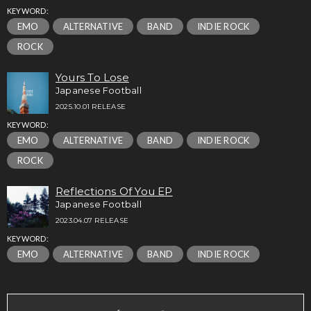
KEYWORD:
EMO
ALTERNATIVE
BAND
INDIE ROCK
ROCK
Yours To Lose
Japanese Football
2025.10.01 RELEASE
KEYWORD:
EMO
ALTERNATIVE
BAND
INDIE ROCK
ROCK
Reflections Of You EP
Japanese Football
2023.04.07 RELEASE
KEYWORD:
EMO
ALTERNATIVE
BAND
INDIE ROCK