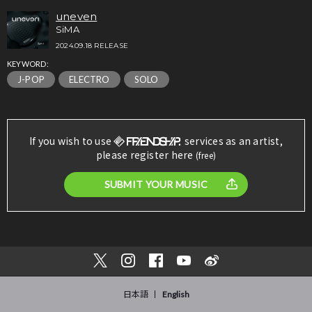
uneven
SiMA
2024.09.18 RELEASE
KEYWORD:
J-POP
ELECTRO
SOLO
If you wish to use
services as an artist,
please register here
(free)
SUBMIT YOUR MUSIC
日本語
English