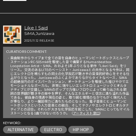
Like I Said
SiMA,JunIzawa
2025.11.12 RELEASE
CURATIORS COMMENT:
楽曲制作からライブまで全ての音を自身のヒューマンビートボックスとループ
ステーションRC-505mkⅡを駆使した音で構築するHumanbeatbox
Loopstation Artist・SiMA、おおよそ1年ぶりとなる新作「Like I Said」をリ
リース。 交流のあるLITEのベーシスト・JunIzawaとの共作となる今作は、同
じエレクトロを鳴らすもの同士の化学反応が聴き手の音楽的好奇心をそそる仕
上がりとなった。 JunIzawaのふくよかでありながらタイトなベース、SiMA
の超絶技巧のボイスパーカッション、オートチューンを駆使した煌びやかでエ
モーショナルなボーカル。 非常に瑞々しいエレクトロミュージックとオルタ
ナティブとが交錯し、SiMAのポップで力強いフロウによって繰り出される歌
詞の世界観が聴き手の背中を押す、そんなエネルギーと信念に満ち溢れた作品
である。 彼自身の境遇や現在の姿と、取り囲む環境のなかでもがく現代人と
が重なり、より一層説得力に満ちたものとなった。 電子音楽とヒューマンビ
ートボックスという人力音楽との融合、そしてテクノやエレクトロとオルタナ
ティブとの迎合。それらが大きな化学反応を起こした、SiMAにとってもマイル
ストーンとなる1曲ではないだろうか。（
アーティスト窓口
）
KEYWORD:
ALTERNATIVE
ELECTRO
HIP HOP