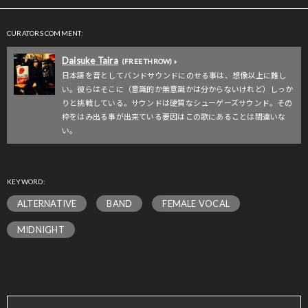
CURATORS COMMENT:
Daisuke Taira
(FREE THROW) »
日本語を音としてバンドサウンドにのせる事は、想像以上に難し
い。彼らはそこに（意識的か無意識かは分からないけれど）しっか
りと挑戦している。サウンドは硬質なシューゲーズサウンド。その
枠をはみ出る事が出来ている要因はこの歌にあることは間違いな
い。
KEYWORD:
ALTERNATIVE
BAND
FEMALE VOCAL
MIDNIGHT