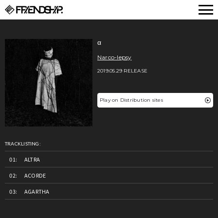
FRIENDSHIP.
α
Narco-lepsy
2019.05.29 RELEASE
Play on Distribution sites
TRACKLISTING:
ALTRA
ACORDE
AGARTHA