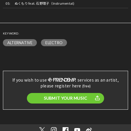
ぬくもり feat. 石野理子（Instrumental)
KEYWORD:
ALTERNATIVE
ELECTRO
If you wish to use
services as an artist,
please register here
(free)
SUBMIT YOUR MUSIC