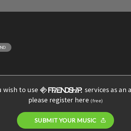
AND
u wish to use
services as an a
please register here
(free)
SUBMIT YOUR MUSIC