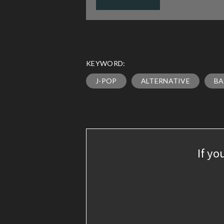
KEYWORD:
J-POP
ALTERNATIVE
B
If yo