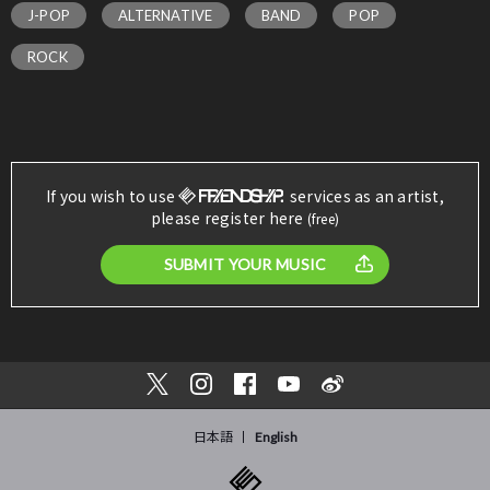
J-POP
ALTERNATIVE
BAND
POP
ROCK
If you wish to use
services as an artist,
please register here
(free)
SUBMIT YOUR MUSIC
日本語
English