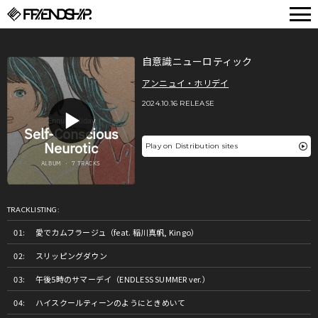
FRIENDSHIP.
自意識ニューロティック
アンニュイ・ホリデイ
2024.10.16 RELEASE
Play on Distribution sites
TRACKLISTING:
愛でカムフラージュ（feat. 稲川真帆, Kingo）
スリッピングダウン
午後5時のサマーデイ（ENDLESS SUMMER ver.）
ハイスクールティーンのようにときめいて