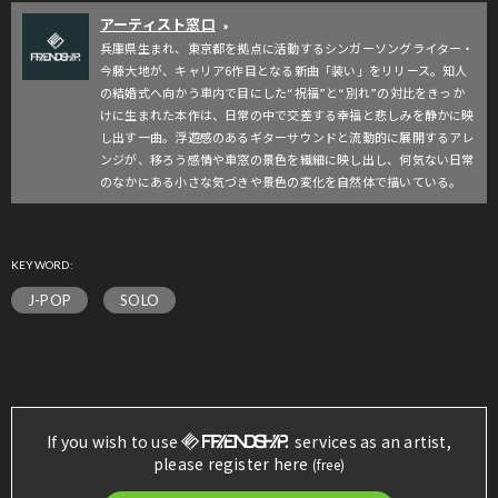
アーティスト窓口
»
兵庫県生まれ、東京都を拠点に活動するシンガーソングライター・
今藤大地が、キャリア6作目となる新曲「装い」をリリース。知人
の結婚式へ向かう車内で目にした“祝福”と“別れ”の対比をきっか
けに生まれた本作は、日常の中で交差する幸福と悲しみを静かに映
し出す一曲。浮遊感のあるギターサウンドと流動的に展開するアレ
ンジが、移ろう感情や車窓の景色を繊細に映し出し、何気ない日常
のなかにある小さな気づきや景色の変化を自然体で描いている。
KEYWORD:
J-POP
SOLO
If you wish to use
services as an artist,
please register here
(free)