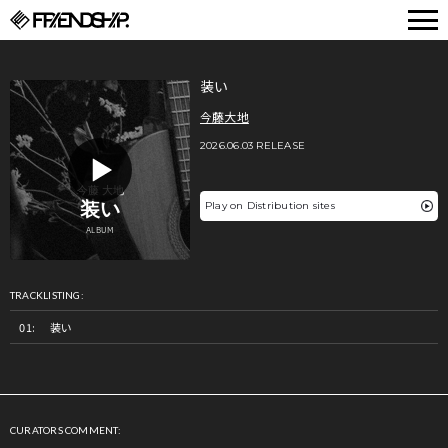
FRIENDSHIP.
装い
今藤大地
2026.06.03 RELEASE
Play on Distribution sites
TRACKLISTING:
装い
CURATORS COMMENT: