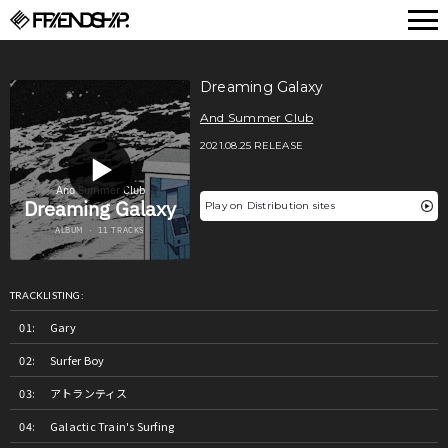
FRIENDSHIP.
Dreaming Galaxy
And Summer Club
2021.08.25 RELEASE
Play on Distribution sites
TRACKLISTING:
Gary
Surfer Boy
アトランティス
Galactic Train's Surfing