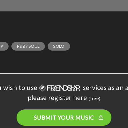
OP
R&B / SOUL
SOLO
u wish to use
services as an a
please register here
(free)
SUBMIT YOUR MUSIC