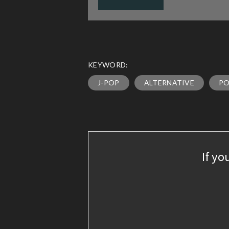
KEYWORD:
J-POP
ALTERNATIVE
P
If yo