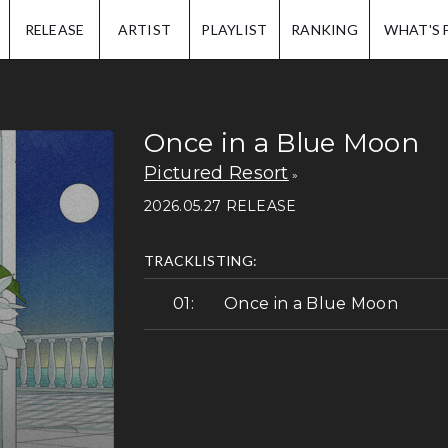
IP.
RELEASE
ARTIST
PLAYLIST
RANKING
WHAT'S 
Once in a Blue Moon
Pictured Resort
2026.05.27 RELEASE
TRACKLISTING:
Once in a Blue Moon