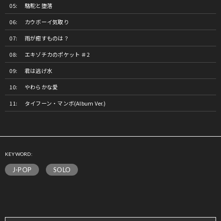
駱駝と堕落
カウボーイ気取り
雨が癒すものは？
エキゾチカのポケット ＃2
君は逃げ水
やわらかな愛
タイフーン・マンボ(Album Ver.)
KEYWORD:
J-POP
SOLO