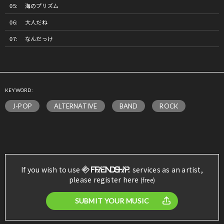
海のプリズム
大人だね
なんだっけ
KEYWORD:
J-POP
ALTERNATIVE
BAND
ROCK
If you wish to use
services as an artist,
please register here
(free)
SUBMIT YOUR MUSIC