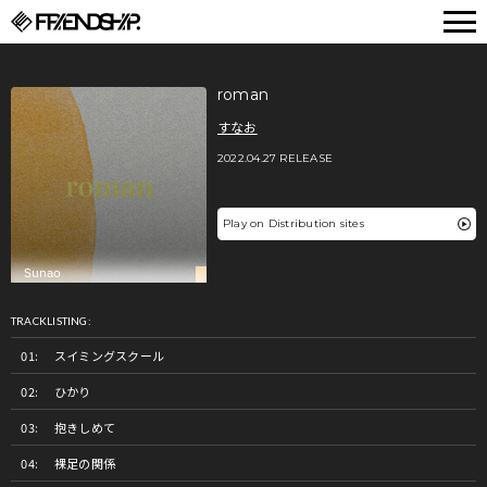
FRIENDSHIP.
roman
すなお
2022.04.27 RELEASE
Play on Distribution sites
TRACKLISTING:
スイミングスクール
ひかり
抱きしめて
裸足の関係