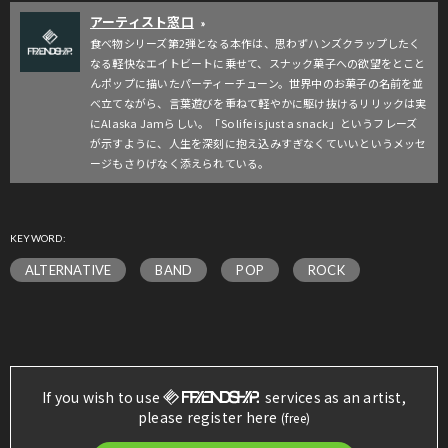
アーティスト窓口
»
食べ物シリーズ第2弾となる本作は、思わずハンズクラップしたく
なる軽快なエイトビートに乗せて、スナック菓子への欲望をとこと
んポップに描いたパーティーチューン。世界中のお菓子の名前を並
べ立てながら、言葉遊びを重ねて軽やかに駆け抜けるリリックは実
にAlaska Jamらしい。「So life is just a snack」というフレーズ
が示すように、人生を深刻に抱え込みすぎなくていいというメッセ
ージもさりげなく添えられている。
KEYWORD:
ALTERNATIVE
BAND
POP
ROCK
If you wish to use
services as an artist,
please register here
(free)