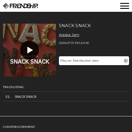
FRIENDSHIP.
SNACK SNACK
Alaska Jam
2026.07.01 RELEASE
Play on Distribution sites
TRACKLISTING:
SNACK SNACK
CURATORS COMMENT: