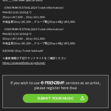
〈ONE PARK FESTIVAL2024 Ticket information〉
PHASE3 8/10 10:00より
2Days \¥17,600- , 1Day \¥11,000-
中高生割1Day \¥5,500- , グループ割[2Days 4名] \¥55,000-
〈ONE PARK FESTIVAL2024 Ticket information〉
PHASE3 8/10 10:00より
2Days \¥17,600- , 1Day \¥11,000-
中高生割1Day \¥5,500- , グループ割[2Days 4名] \¥55,000-
9/8(SUN) 1Day Ticket Soldout!!
※最新情報は下記チケットサイトをご確認ください
https://oneparkfestival.jp/ticket/
If you wish to use
services as an artist,
please register here
(free)
SUBMIT YOUR MUSIC