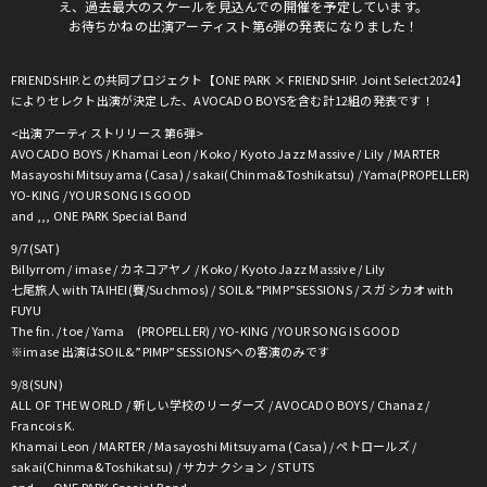
え、過去最大のスケールを見込んでの開催を予定しています。
お待ちかねの出演アーティスト第6弾の発表になりました！
FRIENDSHIP.との共同プロジェクト【ONE PARK × FRIENDSHIP. Joint Select2024】
によりセレクト出演が決定した、AVOCADO BOYSを含む計12組の発表です！
<出演アーティストリリース 第6弾>
AVOCADO BOYS / Khamai Leon / Koko / Kyoto Jazz Massive / Lily / MARTER
Masayoshi Mitsuyama (Casa) / sakai(Chinma&Toshikatsu) / Yama(PROPELLER)
YO-KING / YOUR SONG IS GOOD
and ,,, ONE PARK Special Band
9/7(SAT)
Billyrrom / imase / カネコアヤノ / Koko / Kyoto Jazz Massive / Lily
七尾旅人 with TAIHEI(賽/Suchmos) / SOIL&”PIMP”SESSIONS / スガ シカオ with
FUYU
The fin. / toe / Yama (PROPELLER) / YO-KING / YOUR SONG IS GOOD
※imase 出演はSOIL&”PIMP”SESSIONSへの客演のみです
9/8(SUN)
ALL OF THE WORLD / 新しい学校のリーダーズ / AVOCADO BOYS / Chanaz /
Francois K.
Khamai Leon / MARTER / Masayoshi Mitsuyama (Casa) / ペトロールズ /
sakai(Chinma&Toshikatsu) / サカナクション / STUTS
and ,,, ONE PARK Special Band