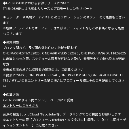
◆FRIENDSHIP.における音源リリースについて
FRIENDSHIP.による楽曲リリースとプロモーションをサポート
キュレーターや所属アーティストとのコラボレーションのオファーの可能性もござい
ます
※複数アーティストのオーファー、また該当アーティストなしとの判断となる可能性
もございます
◆募集対象
プロアマ問わず、及び国内外お住いの地域を問わず
ONE PARK FESTIVAL2025 , ONE PARK RIVERFES2025 , ONE PARK HANGOUT FES2025
に出演となった際、スケジュール調整が可能な方及び、楽器等全ての持ち込みが可能
な方
※未成年者の場合は保護者の同意の上、ご応募ください
※出演について、ONE PARK FESTIVAL , ONE PARK RIVERFES ,ONE PARK HANGOUT
FESいずれかのみエントリー希望の場合はプロフィール欄にその旨を記載してくださ
い
◆応募方法
FRIENDSHIP.サイト内エントリーページにて受付
エントリーはこちらから
音源の提出 SuondCloud やyoutube 等、データリンクでのご提出をお願いします
※エントリーの際【プロフィール (Profile) 400 文字以内】項目にて【OPF 共同オーデ
ィションエントリー】と記載ください