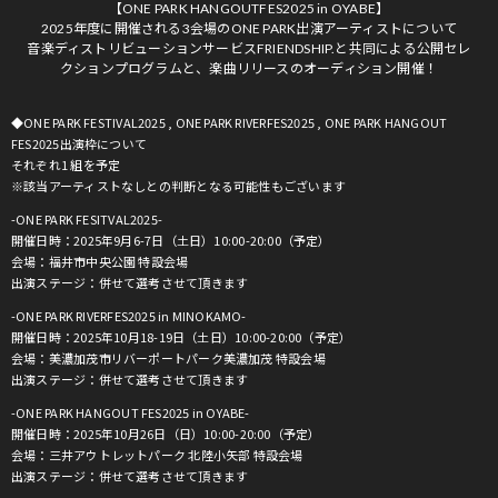
【ONE PARK HANGOUTFES2025 in OYABE】
2025年度に開催される3会場のONE PARK出演アーティストについて
音楽ディストリビューションサービスFRIENDSHIP.と共同による公開セレ
クションプログラムと、楽曲リリースのオーディション開催！
◆ONE PARK FESTIVAL2025 , ONE PARK RIVERFES2025 , ONE PARK HANGOUT
FES2025出演枠について
それぞれ1 組を予定
※該当アーティストなしとの判断となる可能性もございます
-ONE PARK FESITVAL2025-
開催日時：2025年9月6-7日（土日）10:00-20:00（予定）
会場：福井市中央公園 特設会場
出演ステージ：併せて選考させて頂きます
-ONE PARK RIVERFES2025 in MINOKAMO-
開催日時：2025年10月18-19日（土日）10:00-20:00（予定）
会場：美濃加茂市リバーポートパーク美濃加茂 特設会場
出演ステージ：併せて選考させて頂きます
-ONE PARK HANGOUT FES2025 in OYABE-
開催日時：2025年10月26日（日）10:00-20:00（予定）
会場：三井アウトレットパーク 北陸小矢部 特設会場
出演ステージ：併せて選考させて頂きます