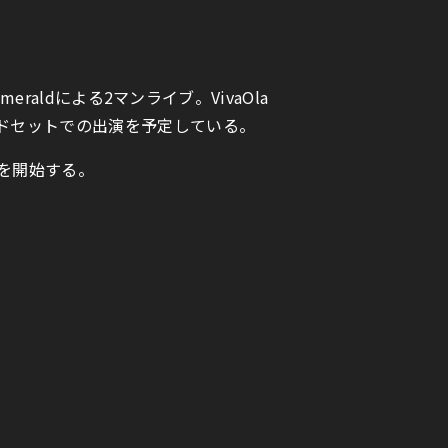
raldによる2マンライブ。VivaOla
ンドセットでの出演を予定している。
売を開始する。