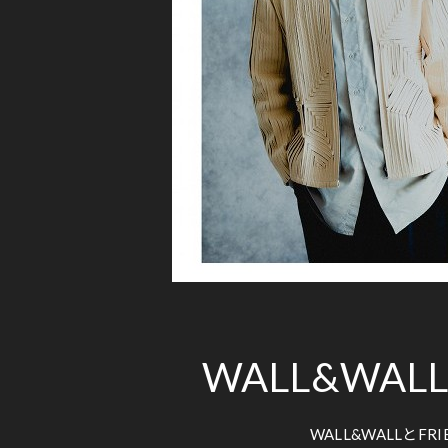
WALL&WALL x 
WALL&WALLとFR