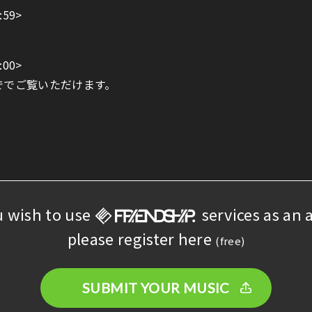
:59>
:00>
9まででご覧いただけます。
u wish to use
services as an a
please register here
(free)
SUBMIT YOUR MUSIC