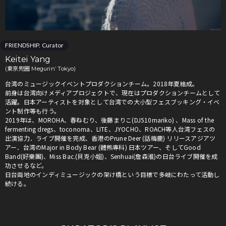
FRIENDSHIP. Curator
Keitei Yang
(東京兜圈 Megurin’ Tokyo)
台湾のミュージックイベントプロダクションチーム。2018年夏結成。
前身は台湾向けメディアプロジェクトで、現在はプロダクションチームとして
活躍。日本アーティストを対象として台湾での大小型フェスブッキング・イベ
ント制作等も行う。
2019年は、MOROHA、春ねむり、後藤まりこ(DJ510mariko) 、Mass of the
fermenting dregs、toconoma、LITE、JYOCHO、ROACH等人台湾フェスの
出演協力．ライブ開催を完成、香港のPrune Deer (話梅鹿) リリースアジアツ
アー．台湾のMajor in Body Bear (體熊專科) 日本ツアー、そしてGood
Band(好樂團)、Miss Bac.(貝克小姐)、Senhuai(詹森淮)の日台ライブ開催を成
功させるなど。
日台両地のインディミュージックの架け橋という目標で多岐にわたって活動し
続ける。