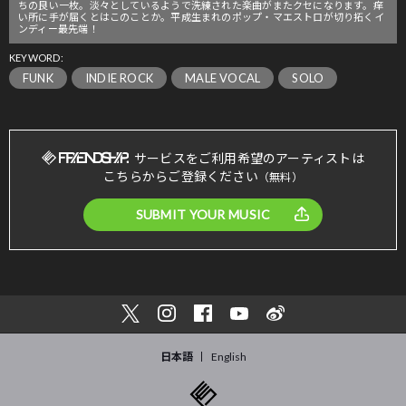
ちの良い一枚。淡々としているようで洗練された楽曲がまたクセになります。痒
い所に手が届くとはこのことか。平成生まれのポップ・マエストロが切り拓くイ
ンディー最先端！
KEYWORD:
FUNK
INDIE ROCK
MALE VOCAL
SOLO
サービスをご利用希望のアーティストは
こちらからご登録ください
（無料）
SUBMIT YOUR MUSIC
日本語
English