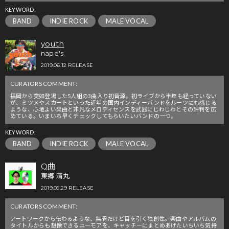
KEYWORD:
BAND
INDIE ROCK
MALE VOCAL
youth
nape's
2019.06.12 RELEASE
CURATORS COMMENT:
福岡から突如登場した5人組の3曲入り初音源。初ライブから半年も経っていない
が、ミツメやスカートといった近年の国内インディーバンドをルーツにも感じる
ような、心地よい楽曲と非凡なメロディセンスを武器にじわじわとその評判を広
めている。いまいち早くチェックしてもらいたいバンドの一つ。
KEYWORD:
BAND
INDIE ROCK
MALE VOCAL
Q曲
東郷 清丸
2019.05.29 RELEASE
CURATORS COMMENT:
アートワークから伝わるような、無骨だけど目を引く独創性。楽曲やアルバムの
タイトルからも想像できるユーモアを、キャッチーにまとめあげたいちいち気持