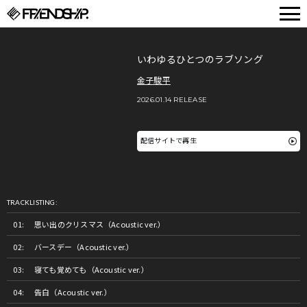
FRIENDSHIP.
いわゆるひとつのラブソング
金子駿平
2026.01.14 RELEASE
配信サイトで再生
TRACKLISTING:
思い出のクリスマス（Acoustic ver.）
バースデー（Acoustic ver.）
寝ても覚めても（Acoustic ver.）
告白（Acoustic ver.）