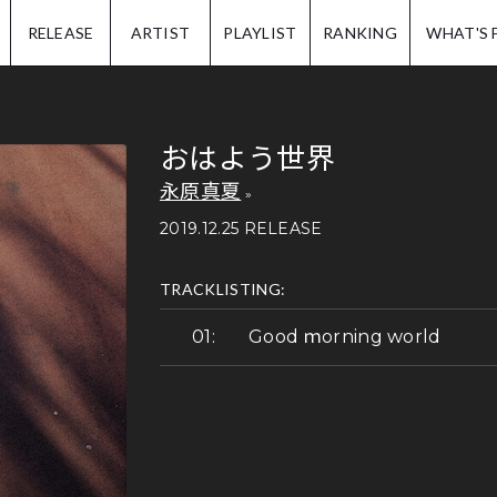
IP.
RELEASE
ARTIST
PLAYLIST
RANKING
WHAT'S 
おはよう世界
永原真夏
2019.12.25 RELEASE
TRACKLISTING:
Good ｍorning world