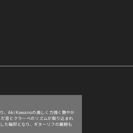
ki Kawanoの美しく力強く艶やか
んだ音とクラーベのリズムが取り込まれ
とした輪郭となり、ギターリフの展開も