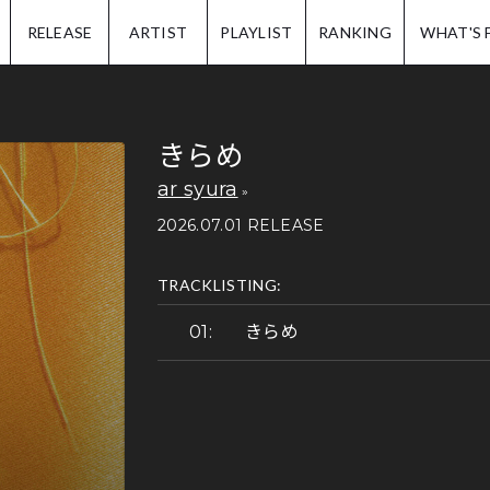
IP.
RELEASE
ARTIST
PLAYLIST
RANKING
WHAT'S 
きらめ
ar syura
2026.07.01 RELEASE
TRACKLISTING:
きらめ